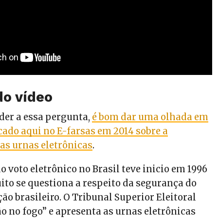
o vídeo
der a essa pergunta,
é bom dar uma olhada em
cado aqui no E-farsas em 2014 sobre a
das urnas eletrônicas
.
 voto eletrônico no Brasil teve inicio em 1996
uito se questiona a respeito da segurança do
ão brasileiro.
O Tribunal Superior Eleitoral
o no fogo” e apresenta as urnas eletrônicas