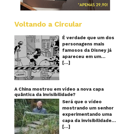
Voltando a Circular
Desenh
mostra
o
É verdade que um dos
Mickey
personagens mais
furand
famosos da Disney já
queijos
apareceu em um
com
[…]
desenho animado na
o
pênis?
TV furando queijos
com o seu pênis? O
vídeo é compartilhado
na forma de um GIF
A China mostrou em vídeo a nova capa
animado e mostra
quântica da invisibilidade?
imagens de um
Será que o vídeo
episódio antigo do
mostrando um senhor
desenho do
experimentando uma
personagem Mickey
capa da invisibilidade
Mouse, dos
[…]
em um jardim é
Estúdios Disney,
verdadeiro ou falso? O