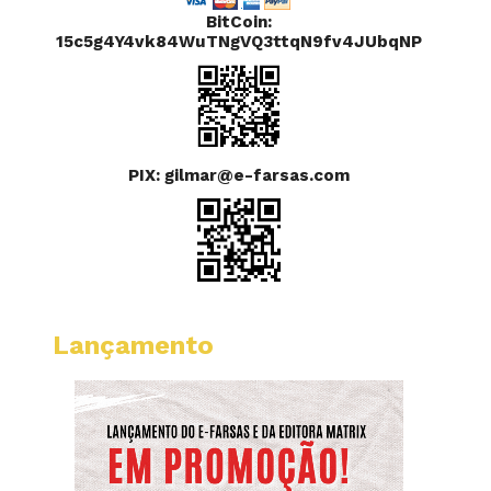
BitCoin:
15c5g4Y4vk84WuTNgVQ3ttqN9fv4JUbqNP
PIX: gilmar@e-farsas.com
Lançamento