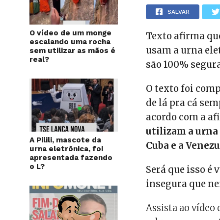
SALVAR
O vídeo de um monge
Texto afirma que
escalando uma rocha
usam a urna elet
sem utilizar as mãos é
real?
são 100% segura
O texto foi com
de lá pra cá se
acordo com a af
utilizam a urna 
A Pilili, mascote da
Cuba e a Venezu
urna eletrônica, foi
apresentada fazendo
o L?
Será que isso é
insegura que ne
Assista ao vídeo