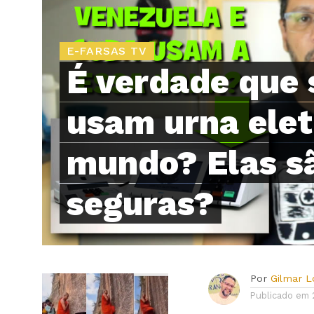
E-FARSAS TV
É verdade que 
usam urna elet
mundo? Elas s
seguras?
Por
Gilmar 
Publicado em