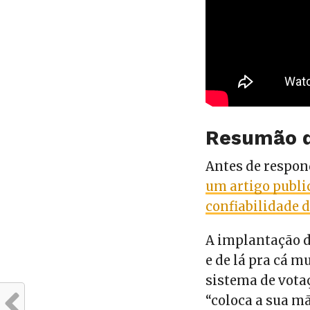
Resumão d
Antes de respon
um artigo publi
confiabilidade 
A implantação do
e de lá pra cá m
sistema de votaç
“coloca a sua mã