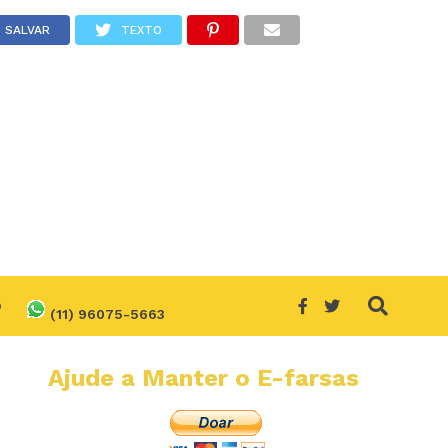
SALVAR
TEXTO
O
(11) 96075-5663
Ajude a Manter o E-farsas