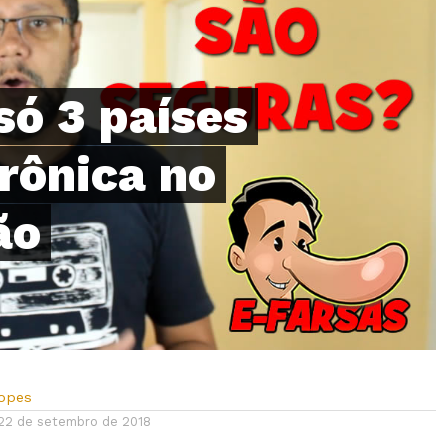
só 3 países
rônica no
ão
Lopes
22 de setembro de 2018