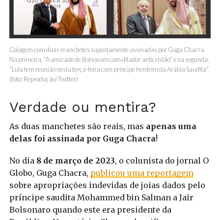
Colagem com duas manchetes supostamente assinadas por Guga Chacra.
Na primeira, “A amizade de Bolsonaro com ditador anticristão” e na segunda,
“Lula tem reunião nesta terça-feira com príncipe herdeiro da Arábia Saudita”.
(foto: Reprodução/Twitter)
Verdade ou mentira?
As duas manchetes são reais, mas
apenas uma
delas foi assinada por Guga Chacra
!
No dia
8 de março de 2023
, o colunista do jornal O
Globo, Guga Chacra,
publicou uma reportagem
sobre apropriações indevidas de joias dados pelo
príncipe saudita Mohammed bin Salman a Jair
Bolsonaro quando este era presidente da