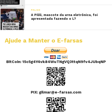
FALSO
A Pilili, mascote da urna eletrônica, foi
apresentada fazendo o L?
Ajude a Manter o E-farsas
BitCoin: 15c5g4Y4vk84WuTNgVQ3ttqN9fv4JUbqNP
PIX: gilmar@e-farsas.com