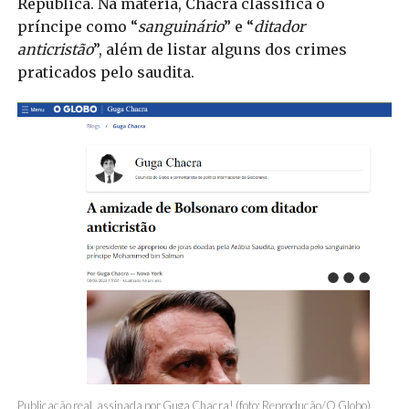
República. Na matéria, Chacra classifica o
príncipe como “
sanguinário
” e “
ditador
anticristão
”, além de listar alguns dos crimes
praticados pelo saudita.
Publicação real, assinada por Guga Chacra! (foto: Reprodução/O Globo)