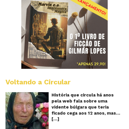
Voltando a Circular
B
Va
A
História que circula há anos
vi
pela web fala sobre uma
ce
vidente búlgara que teria
q
ficado cega aos 12 anos, mas
pr
[…]
teria previsto o fim a
o
fu
humanidade! Será verdade?