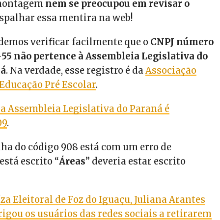
 montagem
nem se preocupou em revisar o
spalhar essa mentira na web!
odemos verificar facilmente que o
CNPJ número
-55 não pertence à Assembleia Legislativa do
ná
. Na verdade, esse registro é da
Associação
Educação Pré Escolar
.
da Assembleia Legislativa do Paraná é
09
.
inha do código 908 está com um erro de
está escrito “
Áreas
” deveria estar escrito
íza Eleitoral de Foz do Iguaçu, Juliana Arantes
rigou os usuários das redes sociais a retirarem