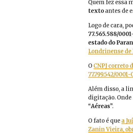
Quem fez essa
texto
antes de e
Logo de cara, p
77.565.588/0001
estado do Para
Londrinense de 
O
CNPJ correto 
77.799.542/0001-
Além disso, a l
digitação. Onde 
“
Aéreas
”.
O fato é que
a Ju
Zanin Vieira, ob