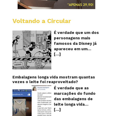
Voltando a Circular
Desenh
mostra
o
É verdade que um dos
Mickey
personagens mais
furand
famosos da Disney já
queijos
apareceu em um
com
[…]
desenho animado na
o
pênis?
TV furando queijos
com o seu pênis? O
vídeo é compartilhado
na forma de um GIF
Embalagens longa vida mostram quantas
animado e mostra
vezes o leite foi reaproveitado?
imagens de um
É verdade que as
episódio antigo do
marcações do fundo
desenho do
das embalagens de
personagem Mickey
leite longa vida
Mouse, dos
[…]
servem para mostrar
Estúdios Disney,
quantas vezes o