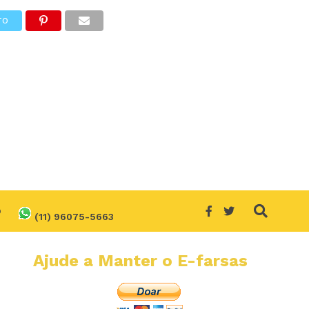
TO
O
(11) 96075-5663
Ajude a Manter o E-farsas