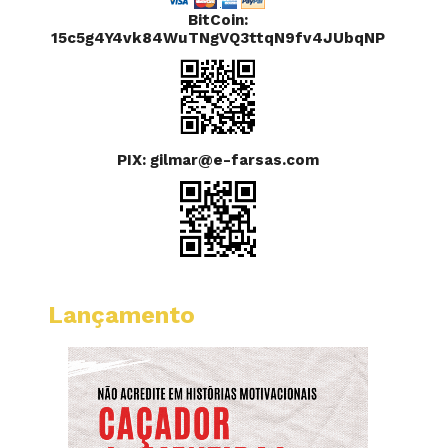
BitCoin:
15c5g4Y4vk84WuTNgVQ3ttqN9fv4JUbqNP
PIX: gilmar@e-farsas.com
Lançamento