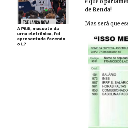
é que
o parlamen
de Renda!
Mas será que es
A Pilili, mascote da
urna eletrônica, foi
apresentada fazendo
o L?