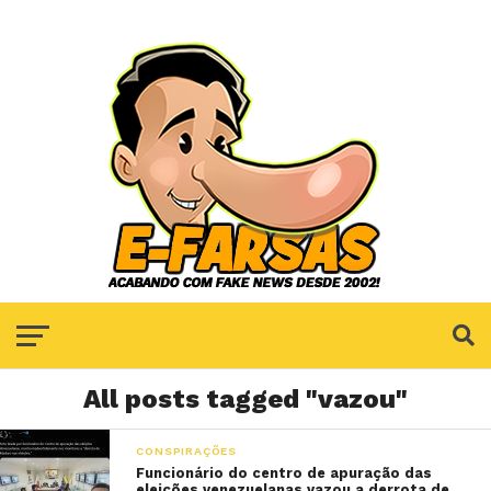
All posts tagged "vazou"
CONSPIRAÇÕES
Funcionário do centro de apuração das
eleições venezuelanas vazou a derrota de