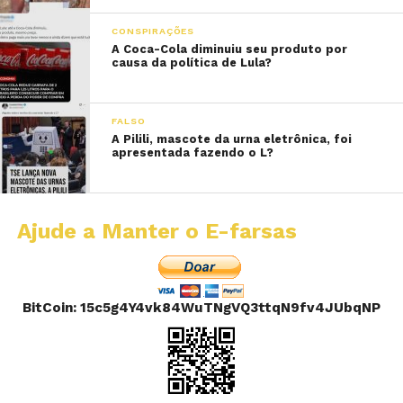
CONSPIRAÇÕES
A Coca-Cola diminuiu seu produto por
causa da política de Lula?
FALSO
A Pilili, mascote da urna eletrônica, foi
apresentada fazendo o L?
Ajude a Manter o E-farsas
BitCoin: 15c5g4Y4vk84WuTNgVQ3ttqN9fv4JUbqNP