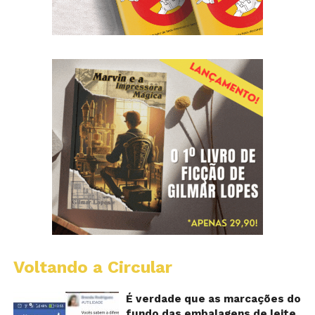
Voltando a Circular
E
lo
vi
É verdade que as marcações do
m
fundo das embalagens de leite