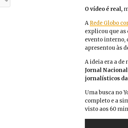
O vídeo é real,
m
A
Rede Globo co
explicou que as
evento interno,
apresentou às d
A ideia era a d
Jornal Nacional
jornalísticos d
Uma busca no Y
completo e a si
visto aos 60 min