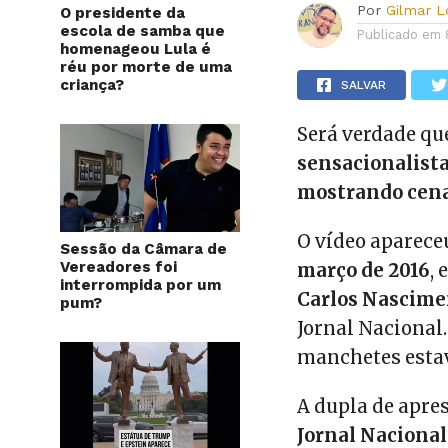
Por
Gilmar 
O presidente da
escola de samba que
Publicado em
homenageou Lula é
réu por morte de uma
criança?
SALVAR
Será verdade qu
sensacionalista
mostrando cena
O vídeo aparece
Sessão da Câmara de
Vereadores foi
março de 2016
,
interrompida por um
Carlos Nascim
pum?
Jornal Nacional.
manchetes esta
A dupla de apre
Jornal Nacional