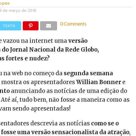
Lopes
8 de março de 2016
0 Comments
TEXTO
e vazou na internet uma
versão
 do Jornal Nacional da Rede Globo,
s fortes e nudez?
u na web no começo da
segunda semana
 e mostra os apresentadores
Willian Bonner
e
ento
anunciando as notícias de uma edição do
 Até aí, tudo bem, não fosse a maneira como as
vam sendo apresentadas!
sentadores descrevia as notícias
como se o
 fosse uma versão sensacionalista da atração
,