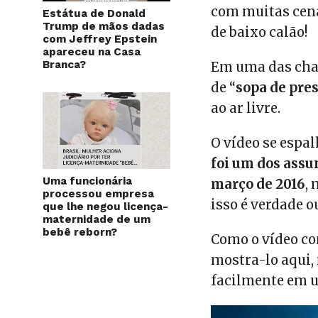
com muitas cena
Estátua de Donald
Trump de mãos dadas
de baixo calão!
com Jeffrey Epstein
apareceu na Casa
Branca?
Em uma das cha
de “
sopa de pre
ao ar livre.
O vídeo se espa
foi um dos assu
Uma funcionária
março de 2016
,
processou empresa
isso é verdade o
que lhe negou licença-
maternidade de um
bebê reborn?
Como o vídeo co
mostra-lo aqui,
facilmente em u