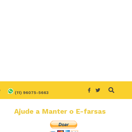
O
(11) 96075-5663
Ajude a Manter o E-farsas