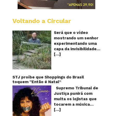
Voltando a Circular
A
China
mostro
Será que o vídeo
em
mostrando um senhor
vídeo
experimentando uma
a
capa da invisibilidade
nova
[…]
em um jardim é
capa
quântic
verdadeiro ou falso? O
da
vídeo surgiu nas redes
invisibi
sociais e em diversos
sites e blogs na
STJ proíbe que Shoppings do Brasil
segunda semana de
toquem “Então é Natal”
dezembro de 2017 e
Supremo Tribunal de
rapidamente ganhou
Justiça punirá com
centenas de milhares
multa os lojistas que
de curtidas e de
tocarem a música
compartilhamentos.
[…]
“Então é Natal”
Nele podemos ver um
interpretada pela