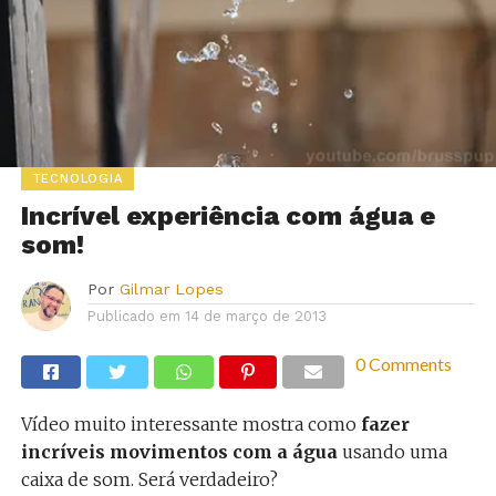
TECNOLOGIA
Incrível experiência com água e
som!
Por
Gilmar Lopes
Publicado em
14 de março de 2013
0 Comments
Vídeo muito interessante mostra como
fazer
incríveis movimentos com a água
usando uma
caixa de som. Será verdadeiro?