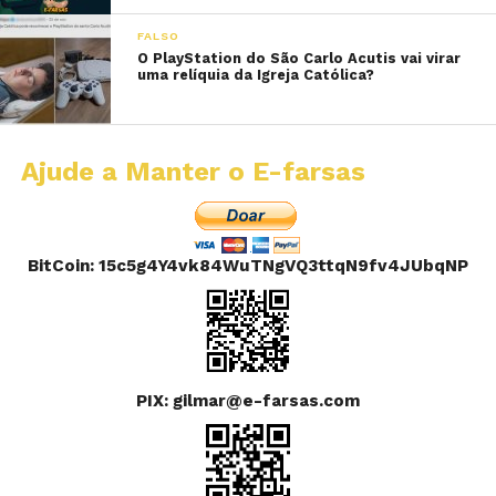
FALSO
O PlayStation do São Carlo Acutis vai virar
uma relíquia da Igreja Católica?
Ajude a Manter o E-farsas
BitCoin: 15c5g4Y4vk84WuTNgVQ3ttqN9fv4JUbqNP
PIX: gilmar@e-farsas.com