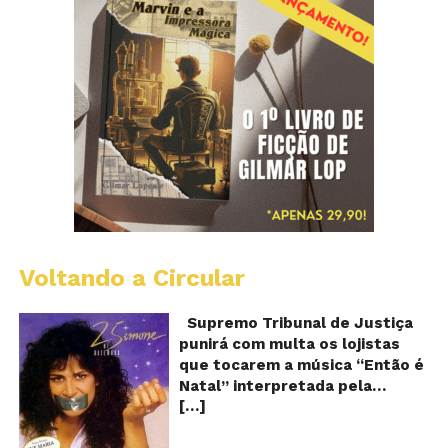
Voltando a Circular
S
pr
q
Supremo Tribunal de Justiça
Sh
punirá com multa os lojistas
d
que tocarem a música “Então é
Br
Natal” interpretada pela
t
[…]
cantora Simone! Será? De
“E
é
acordo com notícia publicada
Na