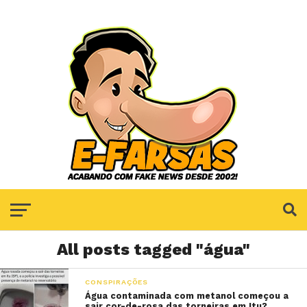
All posts tagged "água"
CONSPIRAÇÕES
Água contaminada com metanol começou a
sair cor-de-rosa das torneiras em Itu?