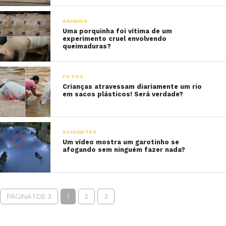
ANIMAIS
Uma porquinha foi vítima de um
experimento cruel envolvendo
queimaduras?
FOTOS
Crianças atravessam diariamente um rio
em sacos plásticos! Será verdade?
ACIDENTES
Um vídeo mostra um garotinho se
afogando sem ninguém fazer nada?
PÁGINA 1 DE 3
1
2
3