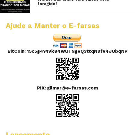
foragido?
Ajude a Manter o E-farsas
BitCoin: 15c5g4Y4vk84WuTNgVQ3ttqN9fv4JUbqNP
PIX: gilmar@e-farsas.com
Lançamento