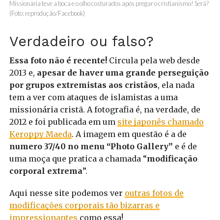
Missionária teve a boca e o olho costurados após pregar o cristianismo! Será?
(Foto: reprodução/Facebook)
Verdadeiro ou falso?
Essa foto não é recente!
Circula pela web desde
2013 e,
apesar de haver uma grande perseguição
por grupos extremistas aos cristãos
, ela nada
tem a ver com ataques de islamistas a uma
missionária cristã. A fotografia é, na verdade, de
2012 e foi publicada em um
site japonês chamado
Keroppy Maeda
. A imagem em questão é a de
numero 37/40 no menu “Photo Gallery”
e é de
uma moça que pratica a chamada “
modificação
corporal extrema
”.
Aqui nesse site podemos ver
outras fotos de
modificações corporais tão bizarras e
impressionantes
como essa!