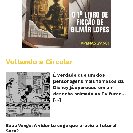
Voltando a Circular
D
m
o
É verdade que um dos
M
personagens mais famosos da
fu
Disney já apareceu em um
qu
desenho animado na TV furando
c
[…]
queijos com o seu pênis? O
o
pê
vídeo é compartilhado na forma
de um GIF animado e mostra
imagens de um episódio antigo
do desenho do personagem
Baba Vanga: A vidente cega que previu o futuro!
Será?
Mickey Mouse, dos