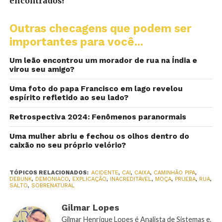
encontrados!
Outras checagens que podem ser
importantes para você...
Um leão encontrou um morador de rua na Índia e
virou seu amigo?
Uma foto do papa Francisco em lago revelou
espírito refletido ao seu lado?
Retrospectiva 2024: Fenômenos paranormais
Uma mulher abriu e fechou os olhos dentro do
caixão no seu próprio velório?
TÓPICOS RELACIONADOS:
ACIDENTE
,
CAI
,
CAIXA
,
CAMINHÃO PIPA
,
DEBUNK
,
DEMONIACO
,
EXPLICAÇÃO
,
INACREDITÁVEL
,
MOÇA
,
PRUEBA
,
RUA
,
SALTO
,
SOBRENATURAL
Gilmar Lopes
Gilmar Henrique Lopes é Analista de Sistemas e,