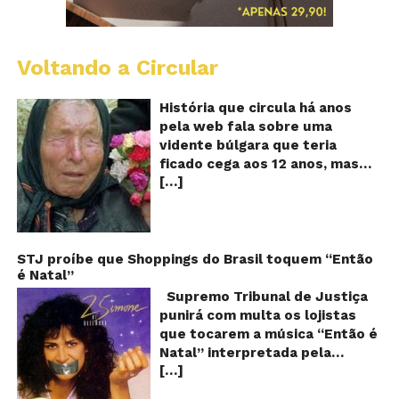
Voltando a Circular
B
Va
A
História que circula há anos
vi
pela web fala sobre uma
ce
vidente búlgara que teria
q
ficado cega aos 12 anos, mas
pr
[…]
teria previsto o fim a
o
fu
humanidade! Será verdade?
Se
Baba Vanga, a mulher que
previu o fim do mundo e do
nosso futuro, morreu em 1996
STJ proíbe que Shoppings do Brasil toquem “Então
é Natal”
aos 90 anos de idade, e teria
sido uma das grandes videntes
Supremo Tribunal de Justiça
do século XX. De acordo com
punirá com multa os lojistas
inúmeros textos que circulam a
que tocarem a música “Então é
seu respeito, Baba Vanga teria
Natal” interpretada pela
previsto a morte de Stalin além
[…]
cantora Simone! Será? De
de fazer incontáveis previsões
acordo com notícia publicada