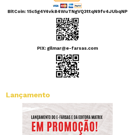
BitCoin: 15c5g4Y4vk84WuTNgVQ3ttqN9fv4JUbqNP
PIX: gilmar@e-farsas.com
Lançamento