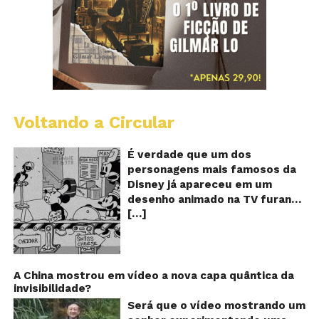
Voltando a Circular
D
m
o
É verdade que um dos
M
personagens mais famosos da
fu
Disney já apareceu em um
qu
desenho animado na TV furando
c
[…]
queijos com o seu pênis? O
o
pê
vídeo é compartilhado na forma
de um GIF animado e mostra
imagens de um episódio antigo
do desenho do personagem
A China mostrou em vídeo a nova capa quântica da
invisibilidade?
Mickey Mouse, dos
Estúdios Disney, usando uma
Será que o vídeo mostrando um