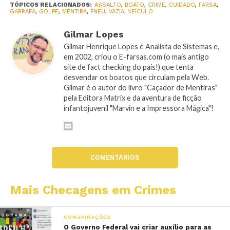
TÓPICOS RELACIONADOS:
ASSALTO
,
BOATO
,
CRIME
,
CUIDADO
,
FARSA
,
GARRAFA
,
GOLPE
,
MENTIRA
,
PNEU
,
VAZIA
,
VEÍCULO
Gilmar Lopes
Gilmar Henrique Lopes é Analista de Sistemas e,
em 2002, criou o E-farsas.com (o mais antigo
site de fact checking do país!) que tenta
desvendar os boatos que circulam pela Web.
Gilmar é o autor do livro "Caçador de Mentiras"
pela Editora Matrix e da aventura de ficção
infantojuvenil "Marvin e a Impressora Mágica"!
COMENTÁRIOS
Mais Checagens em Crimes
CONSPIRAÇÕES
O Governo Federal vai criar auxílio para as