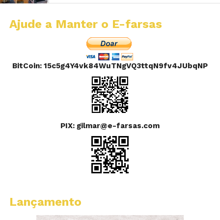
Ajude a Manter o E-farsas
BitCoin: 15c5g4Y4vk84WuTNgVQ3ttqN9fv4JUbqNP
PIX: gilmar@e-farsas.com
Lançamento