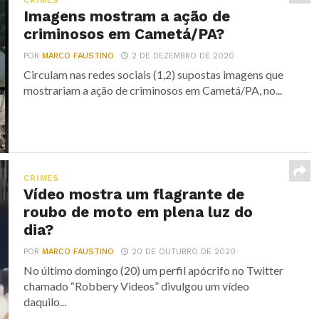
CRIMES
Imagens mostram a ação de
criminosos em Cametá/PA?
POR
MARCO FAUSTINO
2 DE DEZEMBRO DE 2020
Circulam nas redes sociais (1,2) supostas imagens que
mostrariam a ação de criminosos em Cametá/PA, no...
CRIMES
Vídeo mostra um flagrante de
roubo de moto em plena luz do
dia?
POR
MARCO FAUSTINO
20 DE OUTUBRO DE 2020
No último domingo (20) um perfil apócrifo no Twitter
chamado “Robbery Videos” divulgou um vídeo
daquilo...