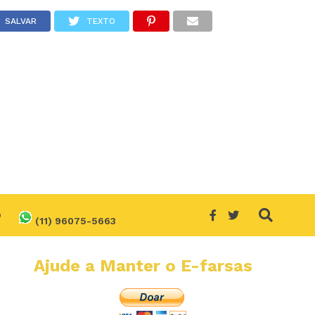
SALVAR
TEXTO
O
(11) 96075-5663
Ajude a Manter o E-farsas