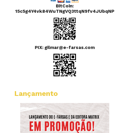
BitCoin:
15c5g4Y4vk84WuTNgVQ3ttqN9fv4JUbqNP
PIX: gilmar@e-farsas.com
Lançamento