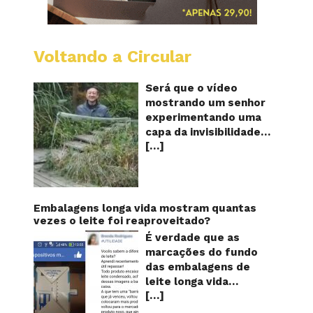
Voltando a Circular
A
China
mostro
Será que o vídeo
em
mostrando um senhor
vídeo
experimentando uma
a
capa da invisibilidade
nova
[…]
em um jardim é
capa
quântic
verdadeiro ou falso? O
da
vídeo surgiu nas redes
invisibi
sociais e em diversos
sites e blogs na
Embalagens longa vida mostram quantas
segunda semana de
vezes o leite foi reaproveitado?
dezembro de 2017 e
É verdade que as
rapidamente ganhou
marcações do fundo
centenas de milhares
das embalagens de
de curtidas e de
leite longa vida
compartilhamentos.
[…]
servem para mostrar
Nele podemos ver um
quantas vezes o