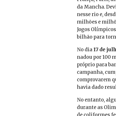
da Mancha. Devi
nesse rio e, des
milhões e milhõ
Jogos Olímpicos 
bilhão para torn
No dia
17 de jul
nadou por 100 m
próprio para ba
campanha, cumpr
comprovarem que
havia dado resu
No entanto, alg
durante as Olim
de coliformes f