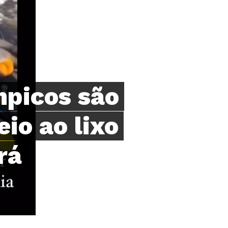
mpicos são
io ao lixo
rá