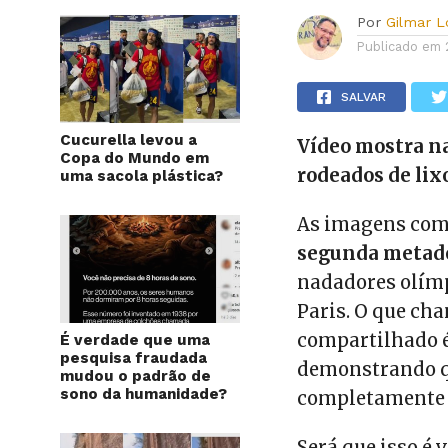
Por
Gilmar 
Publicado em
SALVAR
Cucurella levou a
Vídeo mostra n
Copa do Mundo em
rodeados de lixo
uma sacola plástica?
As imagens come
segunda metade
nadadores olímp
Paris. O que cha
compartilhado é 
É verdade que uma
pesquisa fraudada
demonstrando qu
mudou o padrão de
sono da humanidade?
completamente 
Será que isso é 