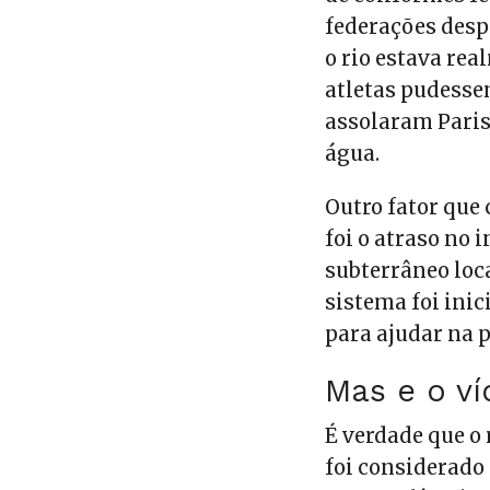
federações desp
o rio estava rea
atletas pudesse
assolaram Paris
água.
Outro fator que 
foi o atraso no 
subterrâneo loca
sistema foi ini
para ajudar na p
Mas e o v
É verdade que o
foi considerado