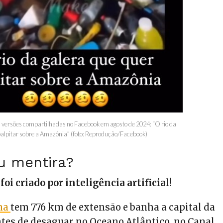
 versões compartilhadas no Facebook em agosto de 2024: “O rio da
palpitar sobre a Amazônia” (foto: Reprodução/Facebook)
u mentira?
e
foi criado por inteligência artificial!
ena
tem 776 km de extensão e banha a capital da
ntes de desaguar no Oceano Atlântico, no Canal