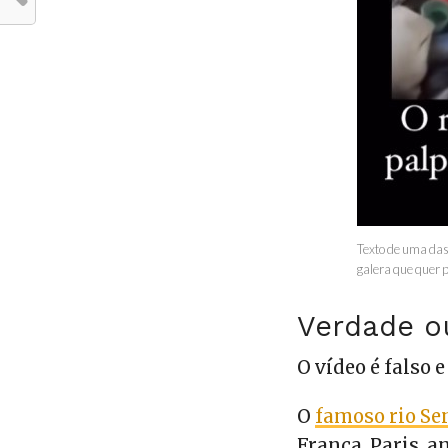
Texto de uma das
galera que quer 
Verdade o
O vídeo é falso 
O
famoso rio S
França, Paris, a