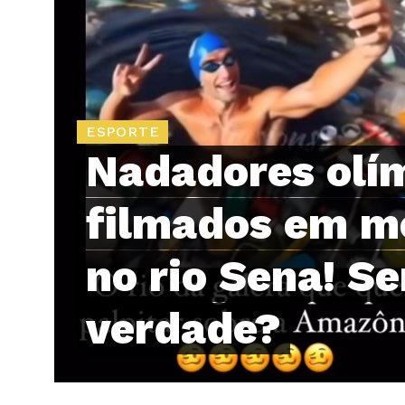
ESPORTE
Nadadores olí
filmados em me
no rio Sena! Se
verdade?