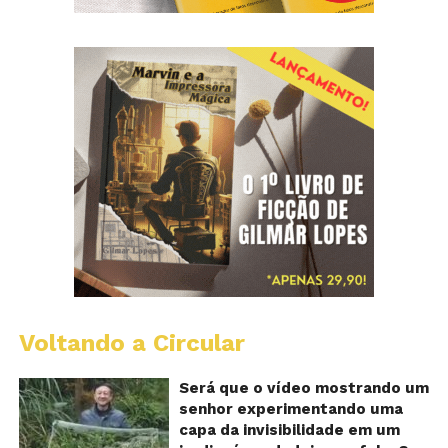
Voltando a Circular
A
Ch
m
Será que o vídeo mostrando um
e
senhor experimentando uma
ví
capa da invisibilidade em um
a