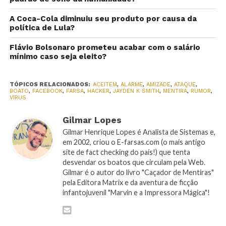
A Coca-Cola diminuiu seu produto por causa da
política de Lula?
Flávio Bolsonaro prometeu acabar com o salário
mínimo caso seja eleito?
TÓPICOS RELACIONADOS:
ACEITEM
,
ALARME
,
AMIZADE
,
ATAQUE
,
BOATO
,
FACEBOOK
,
FARSA
,
HACKER
,
JAYDEN K SMITH
,
MENTIRA
,
RUMOR
,
VIRUS
Gilmar Lopes
Gilmar Henrique Lopes é Analista de Sistemas e,
em 2002, criou o E-farsas.com (o mais antigo
site de fact checking do país!) que tenta
desvendar os boatos que circulam pela Web.
Gilmar é o autor do livro "Caçador de Mentiras"
pela Editora Matrix e da aventura de ficção
infantojuvenil "Marvin e a Impressora Mágica"!