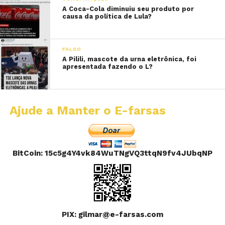
A Coca-Cola diminuiu seu produto por
causa da política de Lula?
FALSO
A Pilili, mascote da urna eletrônica, foi
apresentada fazendo o L?
Ajude a Manter o E-farsas
BitCoin: 15c5g4Y4vk84WuTNgVQ3ttqN9fv4JUbqNP
PIX: gilmar@e-farsas.com