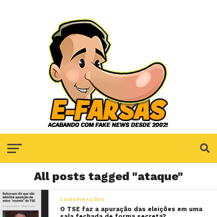
All posts tagged "ataque"
CONSPIRAÇÕES
O TSE faz a apuração das eleições em uma
sala fechada de forma secreta?