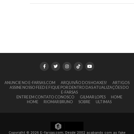
ANUNCIE NO E-FARSAS.COM
ARQUIVÃO DOS HOAXES!
ARTIGOS
ASSINE NOSSO FEED E FIQUE POR DENTRO DAS ATUALIZAÇÕES DO
E-FARSAS
ENTRE EM CONTATO CONOSCO
GILMAR LOPES
HOME
HOME
RIOMAR BRUNO
SOBRE
ULTIMAS
4
Copyright © 2026 E-farsas.com. Desde 2002 acabando com as fake