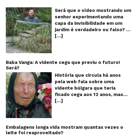
Ch
m
Será que o vídeo mostrando um
e
senhor experimentando uma
ví
capa da invisibilidade em um
a
jardim é verdadeiro ou falso? O
no
[…]
vídeo surgiu nas redes sociais e
ca
qu
em diversos sites e blogs na
d
segunda semana de dezembro
in
de 2017 e rapidamente ganhou
centenas de milhares de
Baba Vanga: A vidente cega que previu o futuro!
Será?
curtidas e de
compartilhamentos. Nele
História que circula há anos
podemos ver um senhor
pela web fala sobre uma
exibindo o que parece ser uma
vidente búlgara que teria
das maiores invenções dos
ficado cega aos 12 anos, mas
últimos tempos: Um tipo de
[…]
teria previsto o fim a
capa que torna o usuário
humanidade! Será verdade?
completamente invisível!
Baba Vanga, a mulher que
Inicialmente publicado por um
previu o fim do mundo e do
usuário da rede social chinesa
nosso futuro, morreu em 1996
Embalagens longa vida mostram quantas vezes o
Weibo, o filme de pouco mais
leite foi reaproveitado?
aos 90 anos de idade, e teria