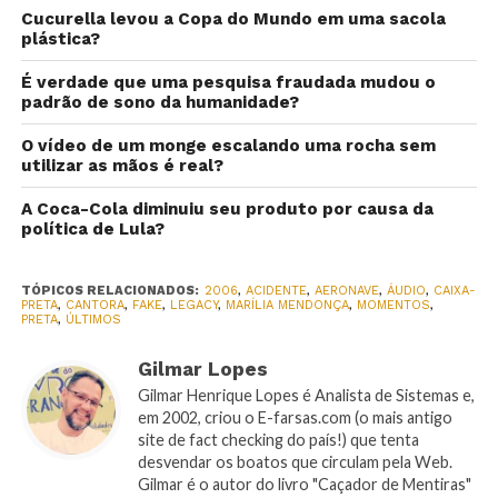
Cucurella levou a Copa do Mundo em uma sacola
plástica?
É verdade que uma pesquisa fraudada mudou o
padrão de sono da humanidade?
O vídeo de um monge escalando uma rocha sem
utilizar as mãos é real?
A Coca-Cola diminuiu seu produto por causa da
política de Lula?
TÓPICOS RELACIONADOS:
2006
,
ACIDENTE
,
AERONAVE
,
ÁUDIO
,
CAIXA-
PRETA
,
CANTORA
,
FAKE
,
LEGACY
,
MARÍLIA MENDONÇA
,
MOMENTOS
,
PRETA
,
ÚLTIMOS
Gilmar Lopes
Gilmar Henrique Lopes é Analista de Sistemas e,
em 2002, criou o E-farsas.com (o mais antigo
site de fact checking do país!) que tenta
desvendar os boatos que circulam pela Web.
Gilmar é o autor do livro "Caçador de Mentiras"