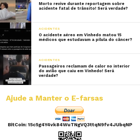
Morto revive durante reportagem sobre
acidente fatal de trânsito! Será verdade?
ACIDENTES
O acidente aéreo em Vinhedo matou 15
médicos que estudavam a pílula do câncer?
ACIDENTES
Passageiros reclamam de calor no interior
do avião que caiu em Vinhedo! Será
verdade?
Ajude a Manter o E-farsas
BitCoin: 15c5g4Y4vk84WuTNgVQ3ttqN9fv4JUbqNP