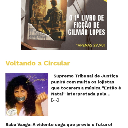
Voltando a Circular
S
pr
q
Supremo Tribunal de Justiça
Sh
punirá com multa os lojistas
d
que tocarem a música “Então é
Br
Natal” interpretada pela
t
[…]
cantora Simone! Será? De
“E
é
acordo com notícia publicada
Na
em diversos sites e blogs (e
amplamente divulgada nas
redes sociais), uma das
Baba Vanga: A vidente cega que previu o futuro!