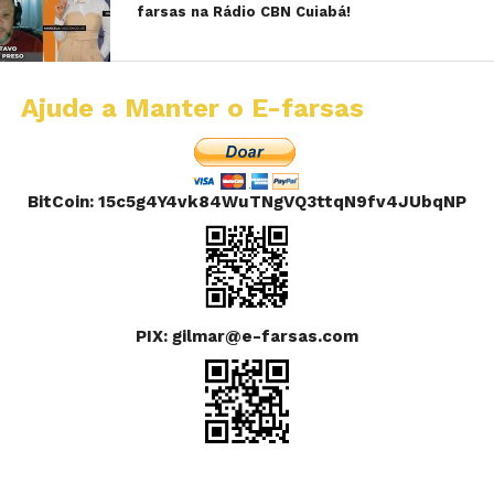
farsas na Rádio CBN Cuiabá!
Ajude a Manter o E-farsas
BitCoin: 15c5g4Y4vk84WuTNgVQ3ttqN9fv4JUbqNP
PIX: gilmar@e-farsas.com