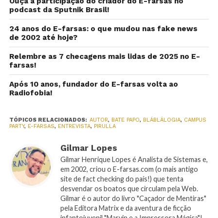
Ouça a participação do criador do E-farsas no
podcast da Sputnik Brasil!
24 anos do E-farsas: o que mudou nas fake news
de 2002 até hoje?
Relembre as 7 checagens mais lidas de 2025 no E-
farsas!
Após 10 anos, fundador do E-farsas volta ao
Radiofobia!
TÓPICOS RELACIONADOS:
AUTOR
,
BATE PAPO
,
BLÁBLÁLOGIA
,
CAMPUS
PARTY
,
E-FARSAS
,
ENTREVISTA
,
PIRULLA
Gilmar Lopes
Gilmar Henrique Lopes é Analista de Sistemas e,
em 2002, criou o E-farsas.com (o mais antigo
site de fact checking do país!) que tenta
desvendar os boatos que circulam pela Web.
Gilmar é o autor do livro "Caçador de Mentiras"
pela Editora Matrix e da aventura de ficção
infantojuvenil "Marvin e a Impressora Mágica"!