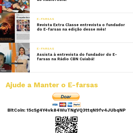
E-FARSAS
Revista Extra Classe entrevista o fundador
do E-farsas na edição desse mês!
E-FARSAS
Assista à entrevista do fundador do E-
farsas na Rádio CBN Cuiabá!
Ajude a Manter o E-farsas
BitCoin: 15c5g4Y4vk84WuTNgVQ3ttqN9fv4JUbqNP