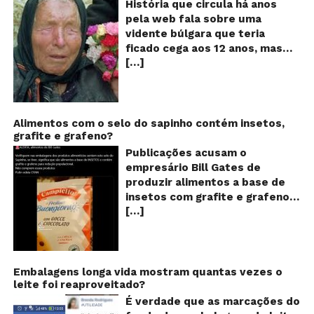
História que circula há anos
vi
pela web fala sobre uma
ce
vidente búlgara que teria
q
ficado cega aos 12 anos, mas
pr
[…]
teria previsto o fim a
o
fu
humanidade! Será verdade?
Se
Baba Vanga, a mulher que
previu o fim do mundo e do
nosso futuro, morreu em 1996
Alimentos com o selo do sapinho contém insetos,
grafite e grafeno?
aos 90 anos de idade, e teria
sido uma das grandes videntes
Publicações acusam o
do século XX. De acordo com
empresário Bill Gates de
inúmeros textos que circulam a
produzir alimentos a base de
seu respeito, Baba Vanga teria
insetos com grafite e grafeno
previsto a morte de Stalin além
[…]
com o objetivo de reduzir a
de fazer incontáveis previsões
população! Será verdade?
terríveis para toda a
Vídeos e textos com
humanidade. O texto que
acusações começaram a se
acompanha as fotos dessa
espalhar nas redes sociais na
Embalagens longa vida mostram quantas vezes o
vidente lista uma série de
leite foi reaproveitado?
segunda quinzena de agosto de
previsões atribuídas a ela, que
2024 e afirmam que as
É verdade que as marcações do
vão até o ano 5.079 – quando,