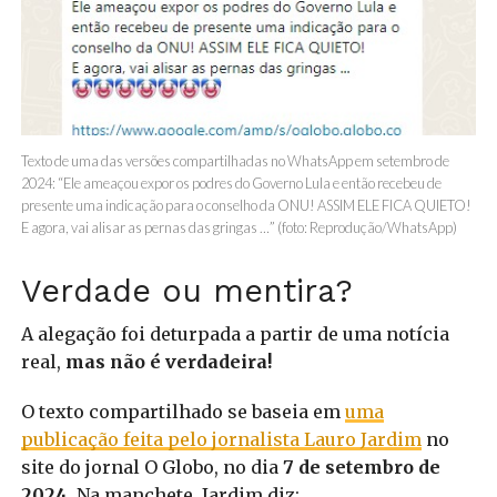
Texto de uma das versões compartilhadas no WhatsApp em setembro de
2024: “Ele ameaçou expor os podres do Governo Lula e então recebeu de
presente uma indicação para o conselho da ONU! ASSIM ELE FICA QUIETO!
E agora, vai alisar as pernas das gringas …” (foto: Reprodução/WhatsApp)
Verdade ou mentira?
A alegação foi deturpada a partir de uma notícia
real,
mas não é verdadeira!
O texto compartilhado se baseia em
uma
publicação feita pelo jornalista Lauro Jardim
no
site do jornal O Globo, no dia
7 de setembro de
2024
. Na manchete, Jardim diz: