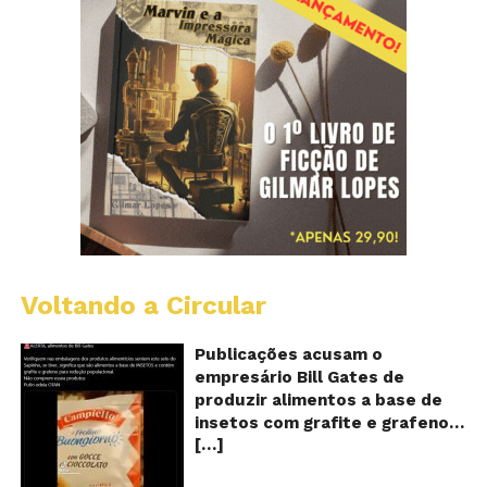
Voltando a Circular
Al
c
o
Publicações acusam o
se
empresário Bill Gates de
d
produzir alimentos a base de
sa
insetos com grafite e grafeno
c
[…]
com o objetivo de reduzir a
in
gr
população! Será verdade?
e