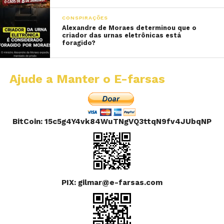
CONSPIRAÇÕES
Alexandre de Moraes determinou que o
criador das urnas eletrônicas está
foragido?
Ajude a Manter o E-farsas
BitCoin: 15c5g4Y4vk84WuTNgVQ3ttqN9fv4JUbqNP
PIX: gilmar@e-farsas.com