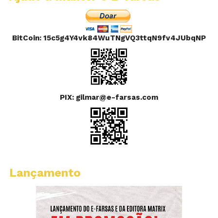
BitCoin: 15c5g4Y4vk84WuTNgVQ3ttqN9fv4JUbqNP
PIX: gilmar@e-farsas.com
Lançamento