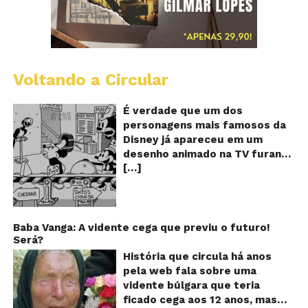
Voltando a Circular
D
m
o
É verdade que um dos
M
personagens mais famosos da
fu
Disney já apareceu em um
qu
desenho animado na TV furando
c
[…]
queijos com o seu pênis? O
o
pê
vídeo é compartilhado na forma
de um GIF animado e mostra
imagens de um episódio antigo
do desenho do personagem
Baba Vanga: A vidente cega que previu o futuro!
Será?
Mickey Mouse, dos
Estúdios Disney, usando uma
História que circula há anos
ferramenta um tanto quanto
pela web fala sobre uma
inusitada para furar os queijos
vidente búlgara que teria
em uma linha de produção de
ficado cega aos 12 anos, mas