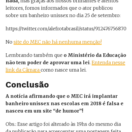
nada,
mas graças aos nossos brilhantes e atentos
leitores, fomos informados que o ator publicou
sobre um banheiro unissex no dia 25 de setembro:
https://twitter.com/alefrotabrasil/status/9124767568708
No
site do MEC não há nenhuma menção!
Lembrando também que
o Ministério da Educação
não tem poder de aprovar uma lei
.
Entenda nesse
link da Câmara
como nasce uma lei.
Conclusão
A notícia afirmando que o MEC irá implantar
banheiro unissex nas escolas em 2018 é falsa e
nasceu em um site “de humor”!
Obs.: Esse artigo foi alterado às 19hs do mesmo dia
da publicação para acrescentar uma postagem feita