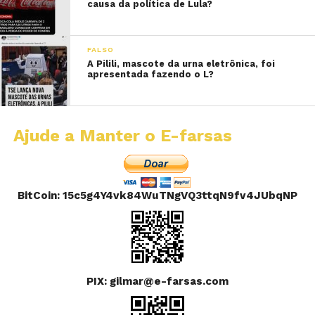
causa da política de Lula?
FALSO
A Pilili, mascote da urna eletrônica, foi
apresentada fazendo o L?
Ajude a Manter o E-farsas
BitCoin: 15c5g4Y4vk84WuTNgVQ3ttqN9fv4JUbqNP
PIX: gilmar@e-farsas.com