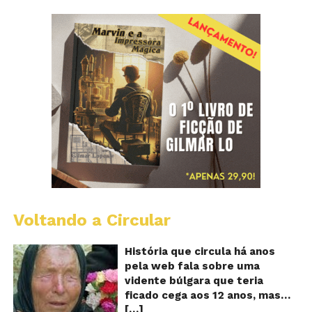
Voltando a Circular
B
Va
A
História que circula há anos
vi
pela web fala sobre uma
ce
vidente búlgara que teria
q
ficado cega aos 12 anos, mas
pr
[…]
teria previsto o fim a
o