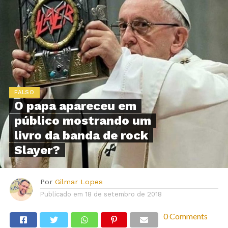
FALSO
O papa apareceu em
público mostrando um
livro da banda de rock
Slayer?
Por
Gilmar Lopes
Publicado em
18 de setembro de 2018
0 Comments