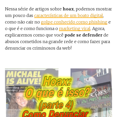
Nessa série de artigos sobre
hoax
, podemos mostrar
um pouco das
características de um boato digital
,
como não cair no
golpe conhecido como phishing
e
o que é e como funciona o
marketing viral
. Agora,
explicaremos como que você
pode se defender
de
abusos cometidos na grande rede e como fazer para
denunciar os criminosos da web!