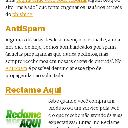
uma
página onde você pode reportar
algum blog ou
site “malvado” que tenta enganar os usuários através
do
phishing
.
AntiSpam
Algumas décadas desde a invenção o e-mail e, ainda
nos dias de hoje, somos bombardeados por spams
(aquelas propagandas que nunca pedimos, mas
sempre recebemos em nossas caixas de entrada). No
AntiSpam
é possível denunciar esse tipo de
propaganda não solicitada.
Reclame Aqui
Sabe quando você compra um
produto ou um serviço pela web
e o que recebe não atende às suas
expectativas? Então, no Reclame