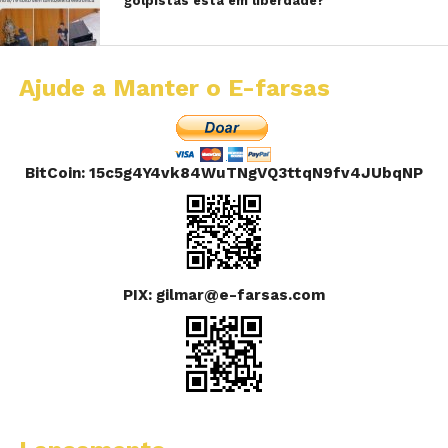
golpistas está em liberdade?
Ajude a Manter o E-farsas
BitCoin: 15c5g4Y4vk84WuTNgVQ3ttqN9fv4JUbqNP
PIX: gilmar@e-farsas.com