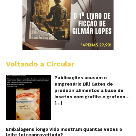
Voltando a Circular
Al
c
o
Publicações acusam o
se
empresário Bill Gates de
d
produzir alimentos a base de
sa
insetos com grafite e grafeno
c
[…]
com o objetivo de reduzir a
in
gr
população! Será verdade?
e
Vídeos e textos com
gr
acusações começaram a se
espalhar nas redes sociais na
Embalagens longa vida mostram quantas vezes o
leite foi reaproveitado?
segunda quinzena de agosto de