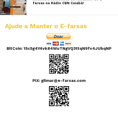
farsas na Rádio CBN Cuiabá!
Ajude a Manter o E-farsas
BitCoin: 15c5g4Y4vk84WuTNgVQ3ttqN9fv4JUbqNP
PIX: gilmar@e-farsas.com