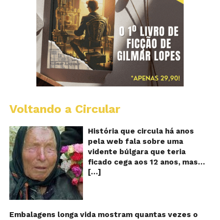
Voltando a Circular
B
Va
A
História que circula há anos
vi
pela web fala sobre uma
ce
vidente búlgara que teria
q
ficado cega aos 12 anos, mas
pr
[…]
teria previsto o fim a
o
fu
humanidade! Será verdade?
Se
Baba Vanga, a mulher que
previu o fim do mundo e do
nosso futuro, morreu em 1996
Embalagens longa vida mostram quantas vezes o