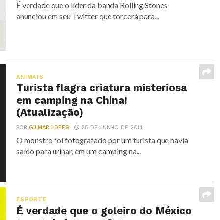
É verdade que o líder da banda Rolling Stones
anunciou em seu Twitter que torcerá para...
ANIMAIS
Turista flagra criatura misteriosa
em camping na China!
(Atualização)
POR
GILMAR LOPES
25 DE JUNHO DE 2014
O monstro foi fotografado por um turista que havia
saído para urinar, em um camping na...
ESPORTE
É verdade que o goleiro do México