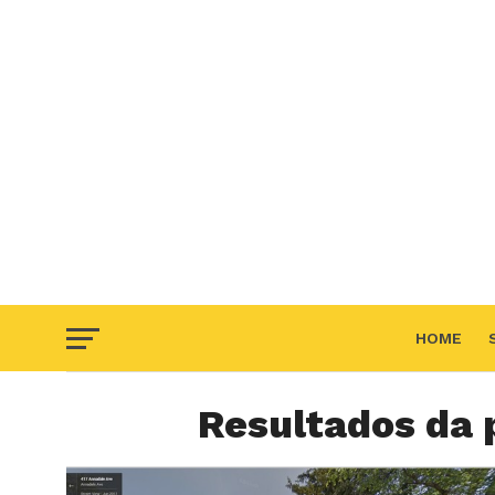
HOME
Resultados da 
F.A.Q