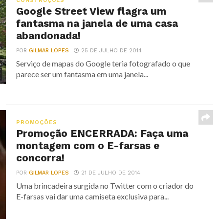
CONSTRUÇÕES
Google Street View flagra um
fantasma na janela de uma casa
abandonada!
POR
GILMAR LOPES
25 DE JULHO DE 2014
Serviço de mapas do Google teria fotografado o que
parece ser um fantasma em uma janela...
PROMOÇÕES
Promoção ENCERRADA: Faça uma
montagem com o E-farsas e
concorra!
POR
GILMAR LOPES
21 DE JULHO DE 2014
Uma brincadeira surgida no Twitter com o criador do
E-farsas vai dar uma camiseta exclusiva para...