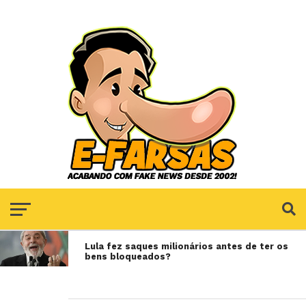
Lula fez saques milionários antes de ter os
bens bloqueados?