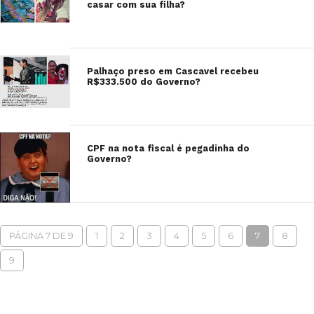
casar com sua filha?
Palhaço preso em Cascavel recebeu
R$333.500 do Governo?
CPF na nota fiscal é pegadinha do
Governo?
PÁGINA 7 DE 9
1
2
3
4
5
6
7
8
9