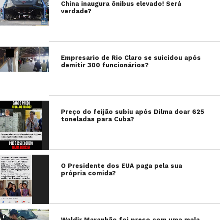
China inaugura ônibus elevado! Será
verdade?
Empresario de Rio Claro se suicidou após
demitir 300 funcionários?
Preço do feijão subiu após Dilma doar 625
toneladas para Cuba?
O Presidente dos EUA paga pela sua
própria comida?
Waldir Maranhão foi preso com uma mala