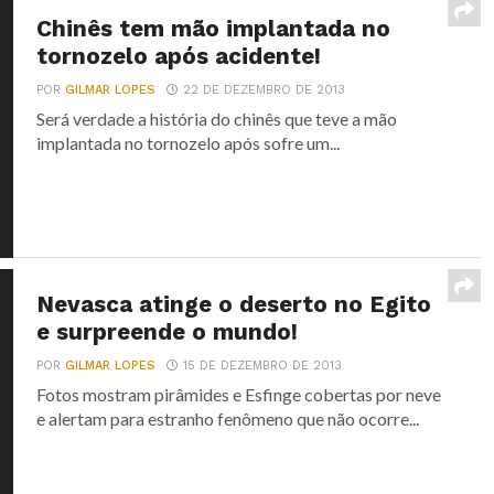
Chinês tem mão implantada no
tornozelo após acidente!
POR
GILMAR LOPES
22 DE DEZEMBRO DE 2013
Será verdade a história do chinês que teve a mão
implantada no tornozelo após sofre um...
Nevasca atinge o deserto no Egito
e surpreende o mundo!
POR
GILMAR LOPES
15 DE DEZEMBRO DE 2013
Fotos mostram pirâmides e Esfinge cobertas por neve
e alertam para estranho fenômeno que não ocorre...