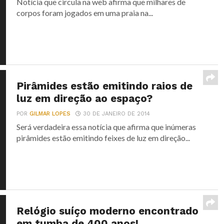
Notícia que circula na web afirma que milhares de
corpos foram jogados em uma praia na...
Pirâmides estão emitindo raios de
luz em direção ao espaço?
POR
GILMAR LOPES
30 DE JANEIRO DE 2014
Será verdadeira essa notícia que afirma que inúmeras
pirâmides estão emitindo feixes de luz em direção...
Relógio suíço moderno encontrado
em tumba de 400 anos!