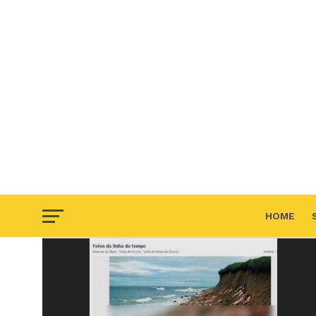
HOME
F.A.Q