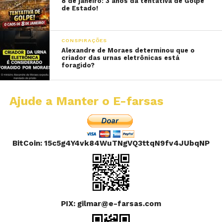
8 de janeiro: 3 anos da tentativa de Golpe
de Estado!
CONSPIRAÇÕES
Alexandre de Moraes determinou que o
criador das urnas eletrônicas está
foragido?
Ajude a Manter o E-farsas
BitCoin: 15c5g4Y4vk84WuTNgVQ3ttqN9fv4JUbqNP
PIX: gilmar@e-farsas.com