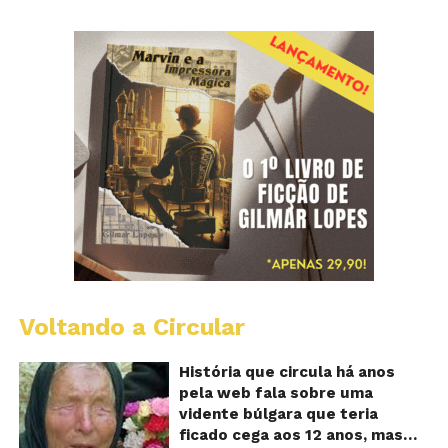
Voltando a Circular
B
Va
A
História que circula há anos
vi
pela web fala sobre uma
ce
vidente búlgara que teria
q
ficado cega aos 12 anos, mas
pr