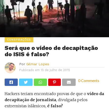
CONSPIRAÇÕES
Será que o vídeo de decapitação
do ISIS é falso?
Por
Gilmar Lopes
Publicado em
15 de julho de 2015
0 Comments
Hackers teriam encontrado provas de que o
vídeo da
decapitação de jornalista
, divulgada pelos
extremistas islâmicos,
é falso?