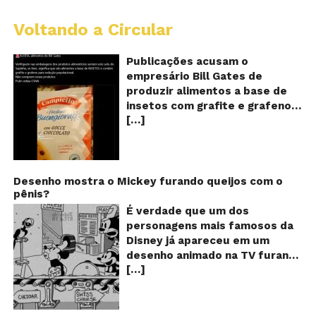
Voltando a Circular
Al
c
o
Publicações acusam o
se
empresário Bill Gates de
d
produzir alimentos a base de
sa
insetos com grafite e grafeno
c
[…]
com o objetivo de reduzir a
in
gr
população! Será verdade?
e
Vídeos e textos com
gr
acusações começaram a se
espalhar nas redes sociais na
Desenho mostra o Mickey furando queijos com o
pênis?
segunda quinzena de agosto de
2024 e afirmam que as
É verdade que um dos
empresas do milionário norte-
personagens mais famosos da
americano Bill Gates estariam
Disney já apareceu em um
fabricando alimentos a base de
desenho animado na TV furando
insetos, e contaminados com
[…]
queijos com o seu pênis? O
grafite e grafeno. Venenos que
vídeo é compartilhado na forma
ajudaria a dar prosseguimento
de um GIF animado e mostra
de um “plano global” da
imagens de um episódio antigo