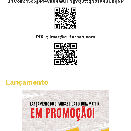
BitCoin: 15c5g4Y4vk84WuTNgVQ3ttqN9fv4JUbqNP
PIX: gilmar@e-farsas.com
Lançamento