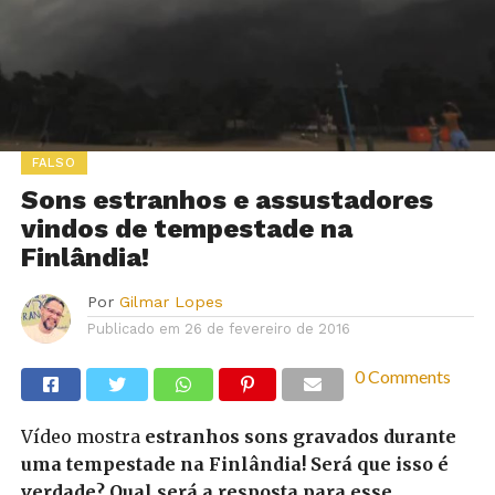
FALSO
Sons estranhos e assustadores
vindos de tempestade na
Finlândia!
Por
Gilmar Lopes
Publicado em
26 de fevereiro de 2016
0 Comments
Vídeo mostra
estranhos sons gravados durante
uma tempestade na Finlândia! Será que isso é
verdade? Qual será a resposta para esse