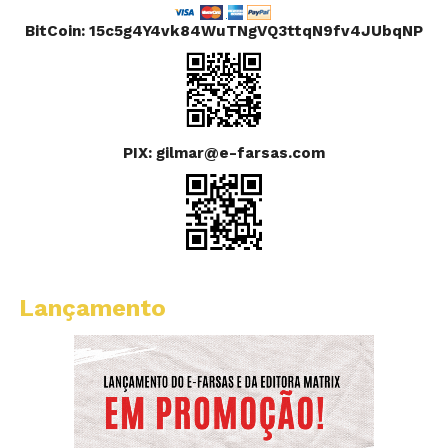
BitCoin: 15c5g4Y4vk84WuTNgVQ3ttqN9fv4JUbqNP
PIX: gilmar@e-farsas.com
Lançamento