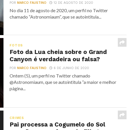
POR
MARCO FAUSTINO
12 DE AGOSTO DE 2020
No dia 11 de agosto de 2020, um perfil no Twitter
chamado “Astronomiaum”, que se autointitula...
FOTOS
Foto da Lua cheia sobre o Grand
Canyon é verdadeira ou falsa?
POR
MARCO FAUSTINO
6 DE JUNHO DE 2020
Ontem (5), um perfil no Twitter chamado
@Astronomiaum, que se autointitula “a maior e melhor
página...
CRIMES
Pai processa a Cogumelo do Sol