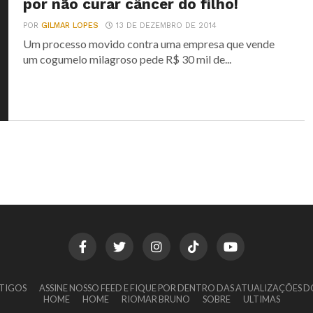
por não curar câncer do filho!
POR
GILMAR LOPES
13 DE DEZEMBRO DE 2014
Um processo movido contra uma empresa que vende
um cogumelo milagroso pede R$ 30 mil de...
TIGOS
ASSINE NOSSO FEED E FIQUE POR DENTRO DAS ATUALIZAÇÕES D
HOME
HOME
RIOMAR BRUNO
SOBRE
ULTIMAS