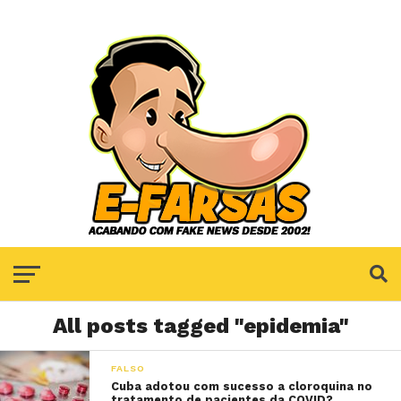
All posts tagged "epidemia"
FALSO
Cuba adotou com sucesso a cloroquina no
tratamento de pacientes da COVID?