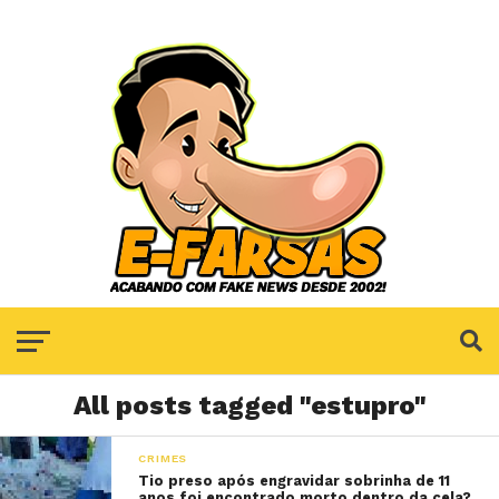
All posts tagged "estupro"
CRIMES
Tio preso após engravidar sobrinha de 11
anos foi encontrado morto dentro da cela?