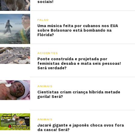
sociais!
FALSO
Uma música feita por cubanos nos EUA
sobre Bolsonaro está bombando na
Flórida?
ACIDENTES
Ponte construída e projetada por
feministas desaba e mata seis pessoas!
Será verdade?
ANIMAIS
Cientistas criam criança híbrida metade
gorila! Será?
ANIMAIS
Jacaré gigante e japonês choca ovos fora
da casca! Será?