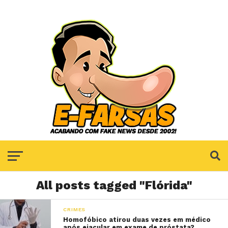
All posts tagged "Flórida"
CRIMES
Homofóbico atirou duas vezes em médico
após ejacular em exame de próstata?