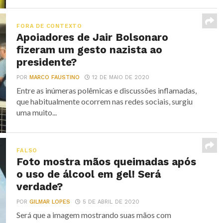
FORA DE CONTEXTO
Apoiadores de Jair Bolsonaro
fizeram um gesto nazista ao
presidente?
POR
MARCO FAUSTINO
12 DE MAIO DE 2020
Entre as inúmeras polêmicas e discussões inflamadas,
que habitualmente ocorrem nas redes sociais, surgiu
uma muito...
FALSO
Foto mostra mãos queimadas após
o uso de álcool em gel! Será
verdade?
POR
GILMAR LOPES
5 DE ABRIL DE 2020
Será que a imagem mostrando suas mãos com