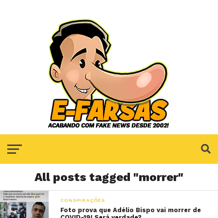
All posts tagged "morrer"
CONSPIRAÇÕES
Foto prova que Adélio Bispo vai morrer de
COVID-19! Será verdade?