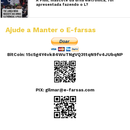
A Pilili, mascote da urna eletrônica, foi
apresentada fazendo o L?
Ajude a Manter o E-farsas
BitCoin: 15c5g4Y4vk84WuTNgVQ3ttqN9fv4JUbqNP
PIX: gilmar@e-farsas.com