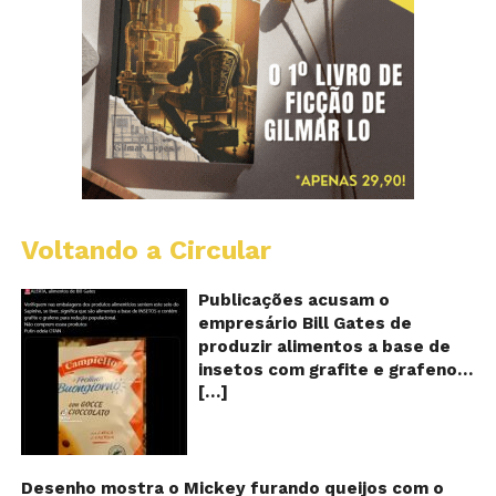
Voltando a Circular
Al
c
o
Publicações acusam o
se
empresário Bill Gates de
d
produzir alimentos a base de
sa
insetos com grafite e grafeno
c
[…]
com o objetivo de reduzir a
in
gr
população! Será verdade?
e
Vídeos e textos com
gr
acusações começaram a se
espalhar nas redes sociais na
Desenho mostra o Mickey furando queijos com o