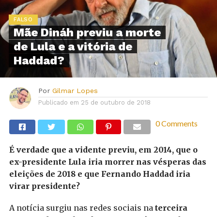
FALSO
Mãe Dináh previu a morte
de Lula e a vitória de
Haddad?
Por
Gilmar Lopes
Publicado em
25 de outubro de 2018
0 Comments
É verdade que a vidente previu, em 2014, que o
ex-presidente Lula iria morrer nas vésperas das
eleições de 2018 e que Fernando Haddad iria
virar presidente?
A notícia surgiu nas redes sociais na
terceira