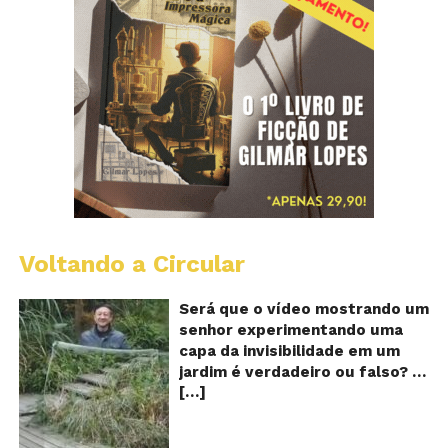
Voltando a Circular
A
Ch
m
Será que o vídeo mostrando um
e
senhor experimentando uma
ví
capa da invisibilidade em um
a
jardim é verdadeiro ou falso? O
no
[…]
vídeo surgiu nas redes sociais e
ca
qu
em diversos sites e blogs na
d
segunda semana de dezembro
in