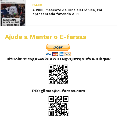
FALSO
A Pilili, mascote da urna eletrônica, foi
apresentada fazendo o L?
Ajude a Manter o E-farsas
BitCoin: 15c5g4Y4vk84WuTNgVQ3ttqN9fv4JUbqNP
PIX: gilmar@e-farsas.com