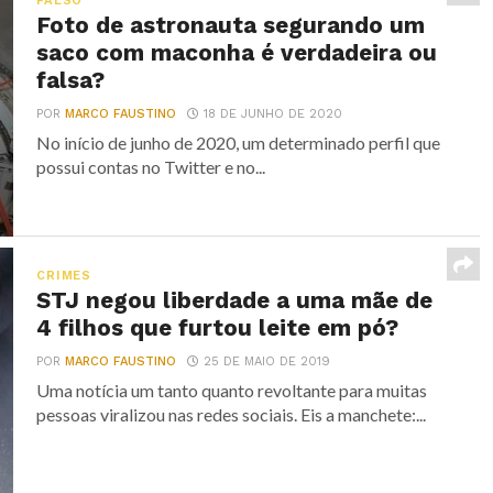
FALSO
Foto de astronauta segurando um
saco com maconha é verdadeira ou
falsa?
POR
MARCO FAUSTINO
18 DE JUNHO DE 2020
No início de junho de 2020, um determinado perfil que
possui contas no Twitter e no...
CRIMES
STJ negou liberdade a uma mãe de
4 filhos que furtou leite em pó?
POR
MARCO FAUSTINO
25 DE MAIO DE 2019
Uma notícia um tanto quanto revoltante para muitas
pessoas viralizou nas redes sociais. Eis a manchete:...