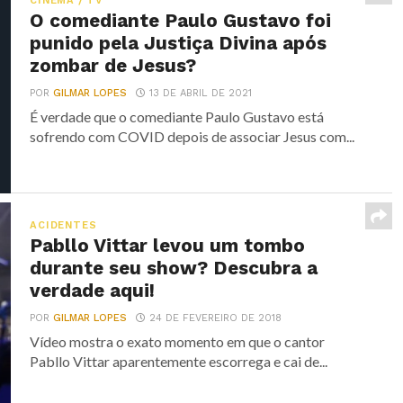
CINEMA / TV
O comediante Paulo Gustavo foi
punido pela Justiça Divina após
zombar de Jesus?
POR
GILMAR LOPES
13 DE ABRIL DE 2021
É verdade que o comediante Paulo Gustavo está
sofrendo com COVID depois de associar Jesus com...
ACIDENTES
Pabllo Vittar levou um tombo
durante seu show? Descubra a
verdade aqui!
POR
GILMAR LOPES
24 DE FEVEREIRO DE 2018
Vídeo mostra o exato momento em que o cantor
Pabllo Vittar aparentemente escorrega e cai de...