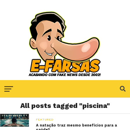
All posts tagged "piscina"
FEATURED
A natação traz mesmo benefícios para a
saúde?