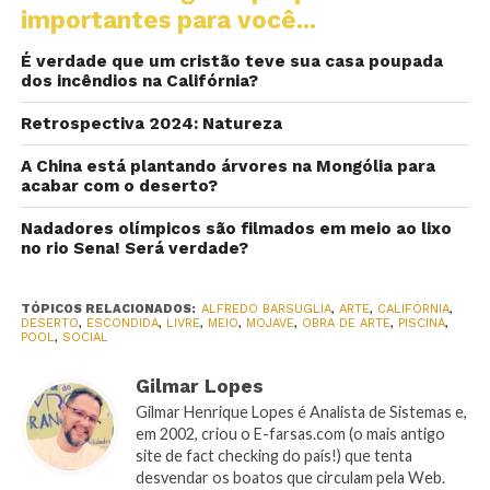
importantes para você...
É verdade que um cristão teve sua casa poupada
dos incêndios na Califórnia?
Retrospectiva 2024: Natureza
A China está plantando árvores na Mongólia para
acabar com o deserto?
Nadadores olímpicos são filmados em meio ao lixo
no rio Sena! Será verdade?
TÓPICOS RELACIONADOS:
ALFREDO BARSUGLIA
,
ARTE
,
CALIFÓRNIA
,
DESERTO
,
ESCONDIDA
,
LIVRE
,
MEIO
,
MOJAVE
,
OBRA DE ARTE
,
PISCINA
,
POOL
,
SOCIAL
Gilmar Lopes
Gilmar Henrique Lopes é Analista de Sistemas e,
em 2002, criou o E-farsas.com (o mais antigo
site de fact checking do país!) que tenta
desvendar os boatos que circulam pela Web.