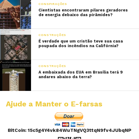
CONSPIRAÇÕES
Cientistas encontraram pilares geradores
de energia debaixo das pirâmides?
CONSTRUÇÕES
É verdade que um cristão teve sua casa
poupada dos incêndios na Califórnia?
CONSTRUÇÕES
A embaixada dos EUA em Brasília terá 9
andares abaixo da terra?
Ajude a Manter o E-farsas
BitCoin: 15c5g4Y4vk84WuTNgVQ3ttqN9fv4JUbqNP