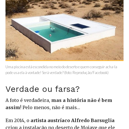
Uma piscina está escondida no meio do deserto e quem conseguir acha-la
pode usa ela à vontade! Será verdade? (foto: Reprodução/Facebook)
Verdade ou farsa?
A foto é verdadeira,
mas a história não é bem
assim
! Pelo menos, não é mais…
Em 2014, o
artista austríaco Alfredo Barsuglia
criou a instalação no deserto de Mojave que ele