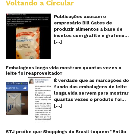
Voltando a Circular
Al
c
o
Publicações acusam o
se
empresário Bill Gates de
d
produzir alimentos a base de
sa
insetos com grafite e grafeno
c
[…]
com o objetivo de reduzir a
in
gr
população! Será verdade?
e
Vídeos e textos com
gr
acusações começaram a se
espalhar nas redes sociais na
Embalagens longa vida mostram quantas vezes o
leite foi reaproveitado?
segunda quinzena de agosto de
2024 e afirmam que as
É verdade que as marcações do
empresas do milionário norte-
fundo das embalagens de leite
americano Bill Gates estariam
longa vida servem para mostrar
fabricando alimentos a base de
quantas vezes o produto foi
insetos, e contaminados com
[…]
reaproveitado? O alerta surgiu
grafite e grafeno. Venenos que
no dia 22 de novembro de 2018,
ajudaria a dar prosseguimento
em uma conta no Facebook e
de um “plano global” da
rapidamente se espalhou
redução populacional. O alerta
também através de grupos no
STJ proíbe que Shoppings do Brasil toquem “Então