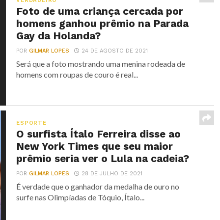
VERDADEIRO
Foto de uma criança cercada por
homens ganhou prêmio na Parada
Gay da Holanda?
POR
GILMAR LOPES
24 DE AGOSTO DE 2021
Será que a foto mostrando uma menina rodeada de
homens com roupas de couro é real...
ESPORTE
O surfista Ítalo Ferreira disse ao
New York Times que seu maior
prêmio seria ver o Lula na cadeia?
POR
GILMAR LOPES
28 DE JULHO DE 2021
É verdade que o ganhador da medalha de ouro no
surfe nas Olimpíadas de Tóquio, Ítalo...