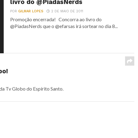
livro do @PiadasNerds
POR
GILMAR LOPES
2 DE MAIO DE 2011
Promoção encerrada! Concorra ao livro do
@PiadasNerds que o @efarsas irá sortear no dia 8...
bo!
a Tv Globo do Espírito Santo.