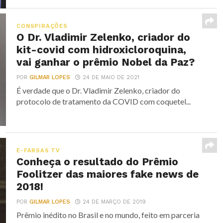
CONSPIRAÇÕES
O Dr. Vladimir Zelenko, criador do
kit-covid com hidroxicloroquina,
vai ganhar o prêmio Nobel da Paz?
POR
GILMAR LOPES
24 DE MAIO DE 2021
É verdade que o Dr. Vladimir Zelenko, criador do
protocolo de tratamento da COVID com coquetel...
E-FARSAS TV
Conheça o resultado do Prêmio
Foolitzer das maiores fake news de
2018!
POR
GILMAR LOPES
24 DE MARÇO DE 2019
Prêmio inédito no Brasil e no mundo, feito em parceria