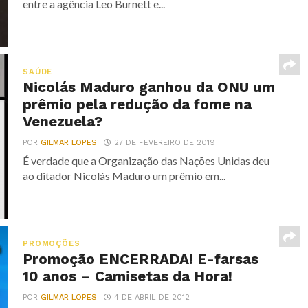
entre a agência Leo Burnett e...
SAÚDE
Nicolás Maduro ganhou da ONU um
prêmio pela redução da fome na
Venezuela?
POR
GILMAR LOPES
27 DE FEVEREIRO DE 2019
É verdade que a Organização das Nações Unidas deu
ao ditador Nicolás Maduro um prêmio em...
PROMOÇÕES
Promoção ENCERRADA! E-farsas
10 anos – Camisetas da Hora!
POR
GILMAR LOPES
4 DE ABRIL DE 2012