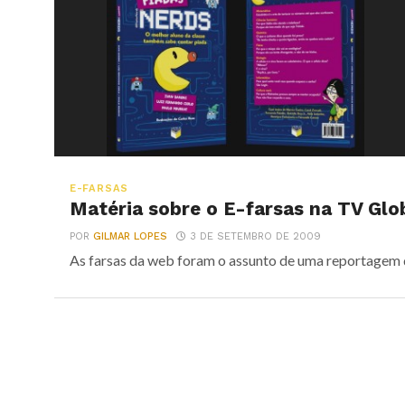
E-FARSAS
Matéria sobre o E-farsas na TV Glo
POR
GILMAR LOPES
3 DE SETEMBRO DE 2009
As farsas da web foram o assunto de uma reportagem d