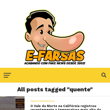
All posts tagged "quente"
INDETERMINADO
O Vale da Morte na Califórnia registrou
recentemente a temperatura mais alta da