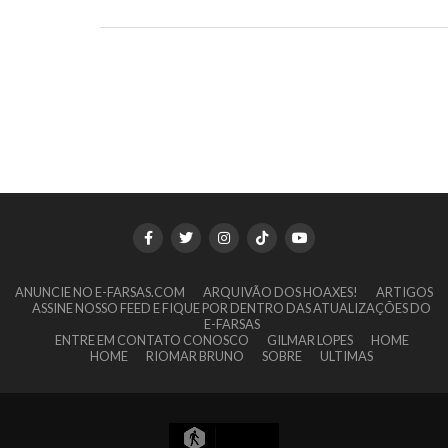
ANUNCIE NO E-FARSAS.COM
ARQUIVÃO DOS HOAXES!
ARTIGOS
ASSINE NOSSO FEED E FIQUE POR DENTRO DAS ATUALIZAÇÕES DO
E-FARSAS
ENTRE EM CONTATO CONOSCO
GILMAR LOPES
HOME
HOME
RIOMAR BRUNO
SOBRE
ULTIMAS
22