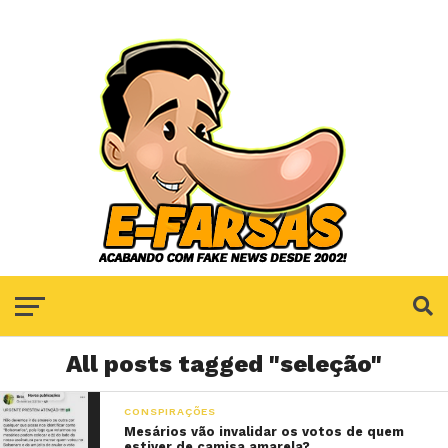
All posts tagged "seleção"
CONSPIRAÇÕES
Mesários vão invalidar os votos de quem
estiver de camisa amarela?