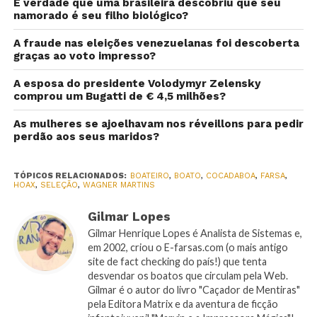
É verdade que uma brasileira descobriu que seu
namorado é seu filho biológico?
A fraude nas eleições venezuelanas foi descoberta
graças ao voto impresso?
A esposa do presidente Volodymyr Zelensky
comprou um Bugatti de € 4,5 milhões?
As mulheres se ajoelhavam nos réveillons para pedir
perdão aos seus maridos?
TÓPICOS RELACIONADOS:
BOATEIRO
,
BOATO
,
COCADABOA
,
FARSA
,
HOAX
,
SELEÇÃO
,
WAGNER MARTINS
Gilmar Lopes
Gilmar Henrique Lopes é Analista de Sistemas e,
em 2002, criou o E-farsas.com (o mais antigo
site de fact checking do país!) que tenta
desvendar os boatos que circulam pela Web.
Gilmar é o autor do livro "Caçador de Mentiras"
pela Editora Matrix e da aventura de ficção