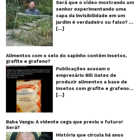
m
Será que o vídeo mostrando um
e
senhor experimentando uma
ví
capa da invisibilidade em um
a
jardim é verdadeiro ou falso? O
no
[…]
vídeo surgiu nas redes sociais e
ca
qu
em diversos sites e blogs na
d
segunda semana de dezembro
in
de 2017 e rapidamente ganhou
centenas de milhares de
Alimentos com o selo do sapinho contém insetos,
grafite e grafeno?
curtidas e de
compartilhamentos. Nele
Publicações acusam o
podemos ver um senhor
empresário Bill Gates de
exibindo o que parece ser uma
produzir alimentos a base de
das maiores invenções dos
insetos com grafite e grafeno
últimos tempos: Um tipo de
[…]
com o objetivo de reduzir a
capa que torna o usuário
população! Será verdade?
completamente invisível!
Vídeos e textos com
Inicialmente publicado por um
acusações começaram a se
usuário da rede social chinesa
espalhar nas redes sociais na
Baba Vanga: A vidente cega que previu o futuro!
Weibo, o filme de pouco mais
Será?
segunda quinzena de agosto de
de um minuto de duração já foi
2024 e afirmam que as
História que circula há anos