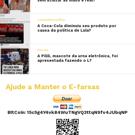
sem utilizar as mãos é real?
CONSPIRAÇÕES
A Coca-Cola diminuiu seu produto por
causa da política de Lula?
FALSO
A Pilili, mascote da urna eletrônica, foi
apresentada fazendo o L?
Ajude a Manter o E-farsas
BitCoin: 15c5g4Y4vk84WuTNgVQ3ttqN9fv4JUbqNP