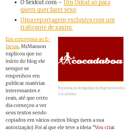
O Sexkut.com –
Um Orkut só para
quem quer fazer sexo
Uma reportagem exclusiva com um
traficante de xaxim
Em entrevista ao E-
farsas
, MrManson
explicou que no
início do blog ele
sempre se
empenhou em
publicar matérias
Reprodução do logotipo do blog humorístico
interessantes e
Cocadaboa
reais, até que certo
dia começou a ver
seus textos sendo
copiados em vários outros blogs (sem a sua
autorização). Foi aí que ele teve a ideia: “
Vou criar