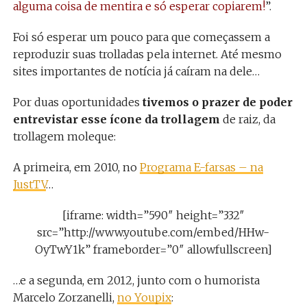
alguma coisa de mentira e só esperar copiarem!
”.
Foi só esperar um pouco para que começassem a
reproduzir suas trolladas pela internet. Até mesmo
sites importantes de notícia já caíram na dele…
Por duas oportunidades
tivemos o prazer de poder
entrevistar esse ícone da trollagem
de raiz, da
trollagem moleque:
A primeira, em 2010, no
Programa E-farsas – na
JustTV
…
[iframe: width=”590″ height=”332″
src=”http://www.youtube.com/embed/HHw-
OyTwY1k” frameborder=”0″ allowfullscreen]
…e a segunda, em 2012, junto com o humorista
Marcelo Zorzanelli,
no Youpix
: