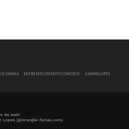
O E-FARSAS
ENTRE EM CONTATO CONOSCO
GILMAR LOPES
s da web!
ar Lopes (gilmar@e-farsas.com)