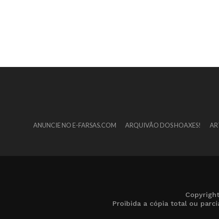
ANUNCIE NO E-FARSAS.COM
ARQUIVÃO DOS HOAXES!
AR
Copyrigh
Proibida a cópia total ou par