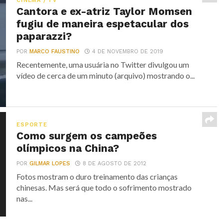
CINEMA / TV
Cantora e ex-atriz Taylor Momsen
fugiu de maneira espetacular dos
paparazzi?
POR
MARCO FAUSTINO
4 DE NOVEMBRO DE 2019
Recentemente, uma usuária no Twitter divulgou um
vídeo de cerca de um minuto (arquivo) mostrando o...
ESPORTE
Como surgem os campeões
olímpicos na China?
POR
GILMAR LOPES
8 DE AGOSTO DE 2012
Fotos mostram o duro treinamento das crianças
chinesas. Mas será que todo o sofrimento mostrado
nas...