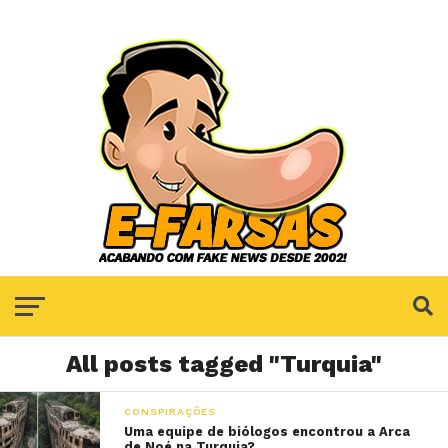
All posts tagged "Turquia"
CONSPIRAÇÕES
Uma equipe de biólogos encontrou a Arca
de Noé na Turquia?