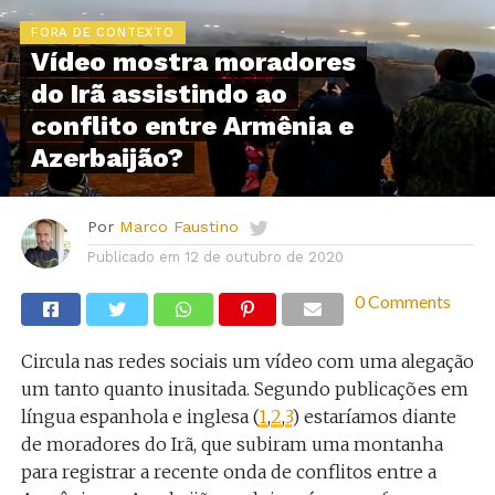
FORA DE CONTEXTO
Vídeo mostra moradores
do Irã assistindo ao
conflito entre Armênia e
Azerbaijão?
Por
Marco Faustino
Publicado em
12 de outubro de 2020
0 Comments
Circula nas redes sociais um vídeo com uma alegação
um tanto quanto inusitada. Segundo publicações em
língua espanhola e inglesa (
1
,
2
,
3
) estaríamos diante
de moradores do Irã, que subiram uma montanha
para registrar a recente onda de conflitos entre a