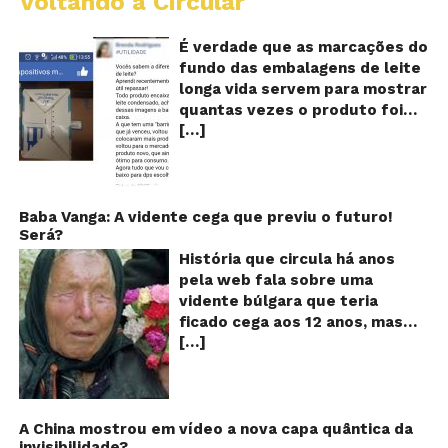
Voltando a Circular
E
lo
vi
É verdade que as marcações do
m
fundo das embalagens de leite
qu
longa vida servem para mostrar
v
quantas vezes o produto foi
o
[…]
reaproveitado? O alerta surgiu
le
fo
no dia 22 de novembro de 2018,
re
em uma conta no Facebook e
rapidamente se espalhou
também através de grupos no
Baba Vanga: A vidente cega que previu o futuro!
Será?
WhatsApp. De acordo com o
texto – que já havia sido
História que circula há anos
compartilhado quase 100 mil
pela web fala sobre uma
vezes em menos de 24 horas –
vidente búlgara que teria
as cores e numerações
ficado cega aos 12 anos, mas
presentes no fundo das
[…]
teria previsto o fim a
embalagens longa vida seriam
humanidade! Será verdade?
indicações feitas pelas
Baba Vanga, a mulher que
fábricas para controlar quantas
previu o fim do mundo e do
vezes o leite teria sido
nosso futuro, morreu em 1996
A China mostrou em vídeo a nova capa quântica da
reaproveitado! A moça que faz
invisibilidade?