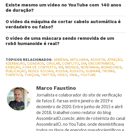
Existe mesmo um vídeo no YouTube com 140 anos
de duração?
O vídeo da máquina de cortar cabelo automática é
verdadeiro ou falso?
O vídeo de uma máscara sendo removida de um
robô humanoide é real?
TÓPICOS RELACIONADOS:
ARMÊNIA
,
ARTILHARIA
,
ASSISTIR
,
ATRAÇÃO
,
AZERBAIJÃO
,
CIDADÃOS
,
CIRULAR
,
CONFLITO
,
DIA
,
ENCONTRAMOS
,
EXIBIÇÃO
,
FORA DE CONTEXTO
,
IRÃ
,
MÍSSEIS
,
MONTANHA
,
MORADORES
,
PUBLICAÇÃO
,
REDES SOCIAIS
,
RUSSIA
,
RUSSOS
,
SUBIRAM
,
TROPAS
,
TURÍSTICA
,
TURQUIA
,
TWITTER
,
VIDEO
,
VIRAL
,
YOUTUBE
Marco Faustino
Jornalista e colaborador do site de verificação
de fatos E-farsas entre janeiro de 2019 e
dezembro de 2020. Entre junho de 2015 e abril
de 2018, trabalhei como redator do blog
AssombradO.com.br, além de roteirista do canal
AssombradO, no YouTube, onde desmistificava
todos os tipos de engodos pseudocientíficos e