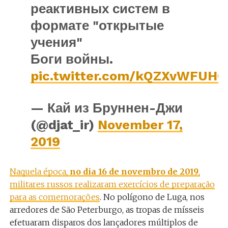
реактивных систем в
формате "открытые
учения"
Боги войны.
pic.twitter.com/kQZXvWFUHC
— Кай из Бруннен-Джи
(@djat_ir)
November 17,
2019
Naquela época,
no dia 16 de novembro de 2019
,
militares russos realizaram exercícios de preparação
para as comemorações
. No polígono de Luga, nos
arredores de São Peterburgo, as tropas de mísseis
efetuaram disparos dos lançadores múltiplos de