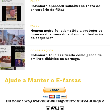
FALSO
Bolsonaro apareceu saudável na festa de
aniversário da filha?
FALSO
Homem negro foi submetido a proteger os
brancos dos raios do sol em manifestação
da esquerda?
CONSPIRAÇÕES
Bolsonaro foi classificado como genocida
em livro didático na Noruega?
Ajude a Manter o E-farsas
BitCoin: 15c5g4Y4vk84WuTNgVQ3ttqN9fv4JUbqNP