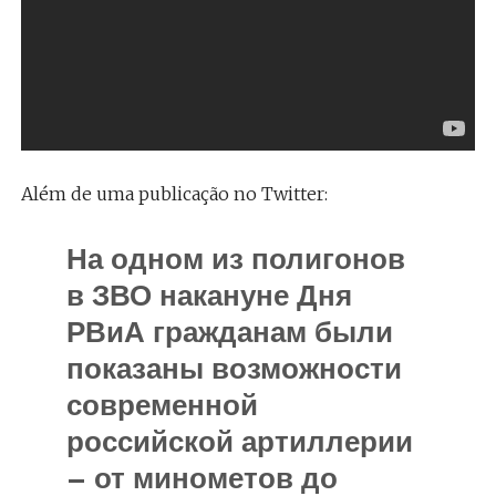
Além de uma publicação no Twitter:
На одном из полигонов
в ЗВО накануне Дня
РВиА гражданам были
показаны возможности
современной
российской артиллерии
– от минометов до