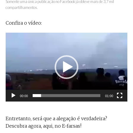
Somente uma única publicação no Facebook já obteve mais de 3,7 mil
compartilhamentos.
Confira o vídeo:
Tocador
de
vídeo
00:00
01:00
Entretanto, será que a alegação é verdadeira?
Descubra agora, aqui, no E-farsas!