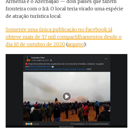
Armênia e o Azerbaijão
—
dois países que fazem
fronteira com o Irã. O local teria virado uma espécie
de atração turística local.
Somente uma única publicação no Facebook já
obteve mais de 3,7 mil compartilhamentos desde o
dia 10 de outubro de 2020
(
arquivo
):