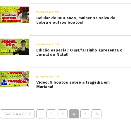
E-FARSAS TV
Celular de 800 anos, mulher se salva de
cobra e outros boatos!
E-FARSAS TV
Edição especial: O @Efarsinho apresenta o
Jornal do Natal!
E-FARSAS TV
Vídeo: 5 boatos sobre a tragédia em
Mariana!
PÁGINA 4 DE 6
1
2
3
4
5
6