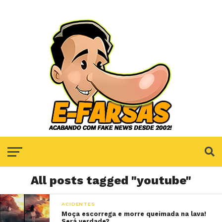
All posts tagged "youtube"
ACIDENTES
Moça escorrega e morre queimada na lava!
Será verdade?