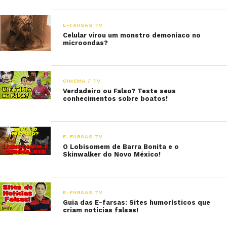
E-FARSAS TV
Celular virou um monstro demoníaco no
microondas?
CINEMA / TV
Verdadeiro ou Falso? Teste seus
conhecimentos sobre boatos!
E-FARSAS TV
O Lobisomem de Barra Bonita e o
Skinwalker do Novo México!
E-FARSAS TV
Guia das E-farsas: Sites humorísticos que
criam notícias falsas!