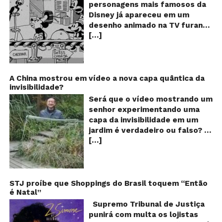
M
personagens mais famosos da
fu
Disney já apareceu em um
qu
desenho animado na TV furando
c
[…]
queijos com o seu pênis? O
o
pê
vídeo é compartilhado na forma
de um GIF animado e mostra
imagens de um episódio antigo
do desenho do personagem
A China mostrou em vídeo a nova capa quântica da
invisibilidade?
Mickey Mouse, dos
Estúdios Disney, usando uma
Será que o vídeo mostrando um
ferramenta um tanto quanto
senhor experimentando uma
inusitada para furar os queijos
capa da invisibilidade em um
em uma linha de produção de
jardim é verdadeiro ou falso? O
uma fábrica. Os queijos suíços,
[…]
vídeo surgiu nas redes sociais e
na história, são furados por
em diversos sites e blogs na
algo saliente na calça do rato,
segunda semana de dezembro
dando a entender que Mickey
de 2017 e rapidamente ganhou
estaria mesmo furando os
centenas de milhares de
STJ proíbe que Shoppings do Brasil toquem “Então
alimentos com o seu pênis!!! O
é Natal”
curtidas e de
que? Isso é muito estranho
compartilhamentos. Nele
Supremo Tribunal de Justiça
para um desenho animado
podemos ver um senhor
punirá com multa os lojistas