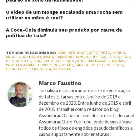
padrão de sono da humanidade?
O vídeo de um monge escalando uma rocha sem
utilizar as mãos é real?
A Coca-Cola diminuiu seu produto por causa da
política de Lula?
TÓPICOS RELACIONADOS:
A380
,
AERONAVE
,
AEROPORTO
,
AIRBUS
,
ARGÉLIA
,
ATENTADO
,
AVIÃO
,
CAMINHÃO-TANQUE
,
DEFESA
,
FALSO
,
FORA
DE CONTEXTO
,
GTA
,
GTA V
,
HABILIDADE
,
KHURRAM NAWAZ GANDAPU
,
PAKISTAN AWAMI TEHREEK
,
PAQUISTÃO
,
PARTIDO
,
PILOTO
,
POLÍTICO
,
SECRETÁRIO
,
TERRORISTA
,
VIDEOGAME
Marco Faustino
Jornalista e colaborador do site de verificação
de fatos E-farsas entre janeiro de 2019 e
dezembro de 2020. Entre junho de 2015 e abril
de 2018, trabalhei como redator do blog
AssombradO.com.br, além de roteirista do canal
AssombradO, no YouTube, onde desmistificava
todos os tipos de engodos pseudocientíficos e
casos supostamente sobrenaturais.