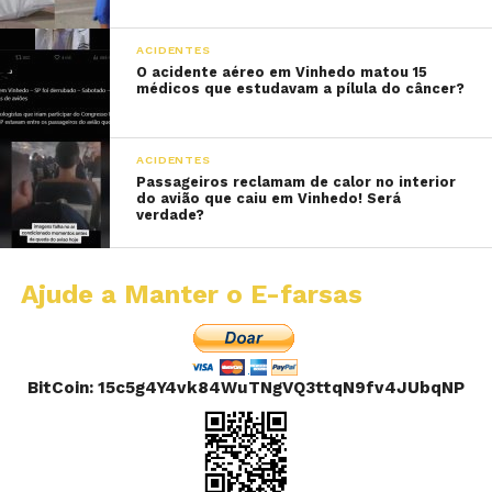
ACIDENTES
O acidente aéreo em Vinhedo matou 15
médicos que estudavam a pílula do câncer?
ACIDENTES
Passageiros reclamam de calor no interior
do avião que caiu em Vinhedo! Será
verdade?
Ajude a Manter o E-farsas
BitCoin: 15c5g4Y4vk84WuTNgVQ3ttqN9fv4JUbqNP