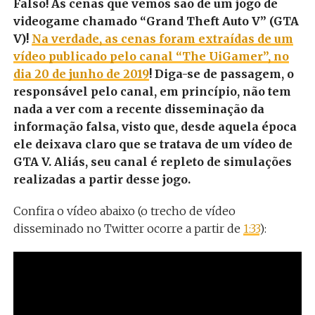
Falso! As cenas que vemos são de um jogo de
videogame chamado “Grand Theft Auto V” (GTA
V)!
Na verdade, as cenas foram extraídas de um
vídeo publicado pelo canal “The UiGamer”, no
dia 20 de junho de 2019
! Diga-se de passagem, o
responsável pelo canal, em princípio, não tem
nada a ver com a recente disseminação da
informação falsa, visto que, desde aquela época
ele deixava claro que se tratava de um vídeo de
GTA V. Aliás, seu canal é repleto de simulações
realizadas a partir desse jogo.
Confira o vídeo abaixo (o trecho de vídeo
disseminado no Twitter ocorre a partir de
1:33
):