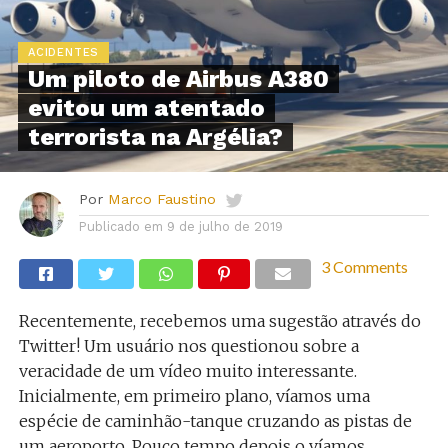
ACIDENTES
Um piloto de Airbus A380
evitou um atentado
terrorista na Argélia?
Por
Marco Faustino
Publicado em
9 de julho de 2019
3 Comments
Recentemente, recebemos uma sugestão através do
Twitter! Um usuário nos questionou sobre a
veracidade de um vídeo muito interessante.
Inicialmente, em primeiro plano, víamos uma
espécie de caminhão-tanque cruzando as pistas de
um aeroporto. Pouco tempo depois o víamos