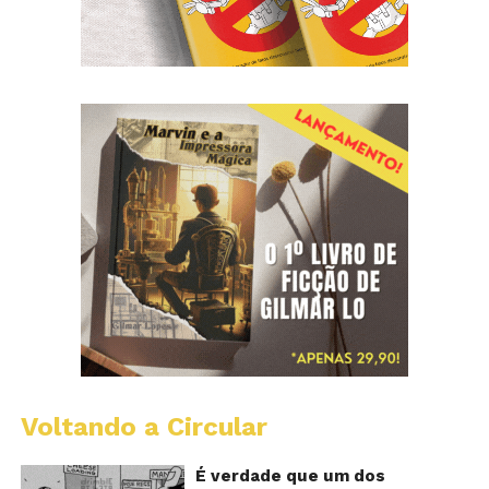
Voltando a Circular
D
m
o
É verdade que um dos